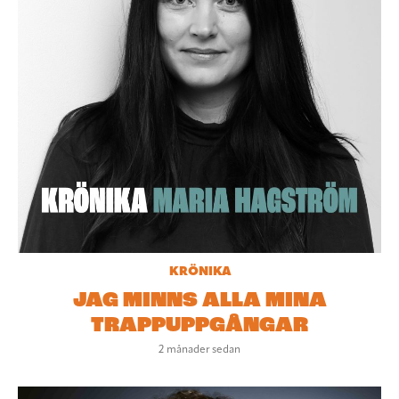
KRÖNIKA
JAG MINNS ALLA MINA
TRAPPUPPGÅNGAR
2 månader sedan