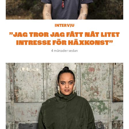
INTERVJU
”JAG TROR JAG FÅTT NÅT LITET
INTRESSE FÖR HÄXKONST”
4 månader sedan