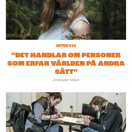
INTERVJU
”DET HANDLAR OM PERSONER
SOM ERFAR VÄRLDEN PÅ ANDRA
SÄTT”
2 månader sedan