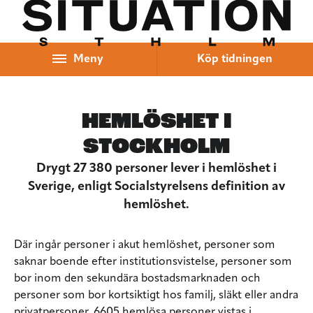
Hoppa till innehåll
Meny
Köp tidningen
HEMLÖSHET I
STOCKHOLM
Drygt 27 380 personer lever i hemlöshet i
Sverige, enligt Socialstyrelsens definition av
hemlöshet.
Där ingår personer i akut hemlöshet, personer som
saknar boende efter institutionsvistelse, personer som
bor inom den sekundära bostadsmarknaden och
personer som bor kortsiktigt hos familj, släkt eller andra
privatpersoner.
6605
hemlösa personer vistas i