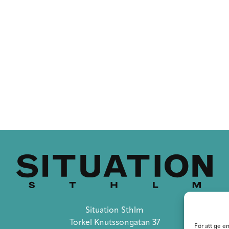
Situation Sthlm
Torkel Knutssongatan 37
För att ge e