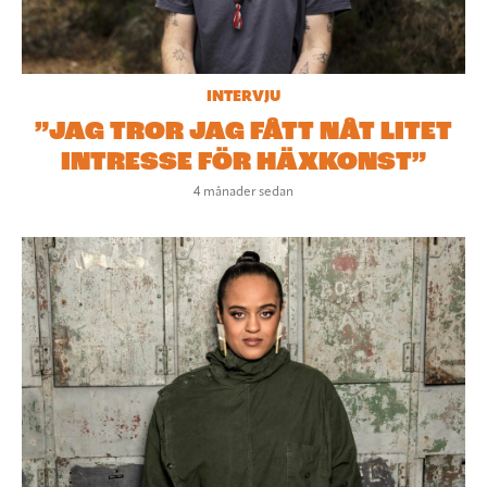
INTERVJU
”JAG TROR JAG FÅTT NÅT LITET
INTRESSE FÖR HÄXKONST”
4 månader sedan