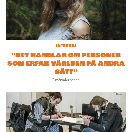
INTERVJU
”DET HANDLAR OM PERSONER
SOM ERFAR VÄRLDEN PÅ ANDRA
SÄTT”
2 månader sedan