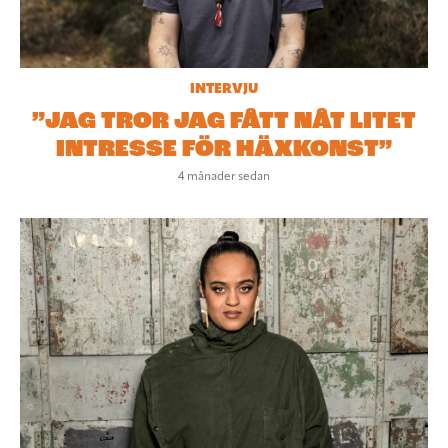
INTERVJU
”JAG TROR JAG FÅTT NÅT LITET
INTRESSE FÖR HÄXKONST”
4 månader sedan