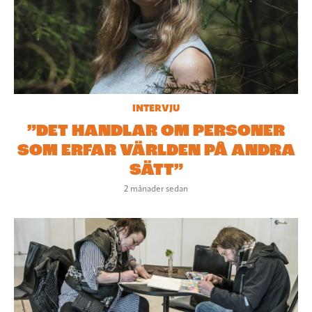
INTERVJU
”DET HANDLAR OM PERSONER
SOM ERFAR VÄRLDEN PÅ ANDRA
SÄTT”
2 månader sedan