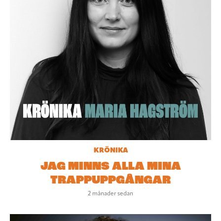
KRÖNIKA
JAG MINNS ALLA MINA
TRAPPUPPGÅNGAR
2 månader sedan