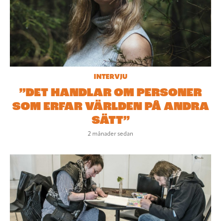
INTERVJU
”DET HANDLAR OM PERSONER
SOM ERFAR VÄRLDEN PÅ ANDRA
SÄTT”
2 månader sedan