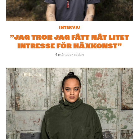
INTERVJU
”JAG TROR JAG FÅTT NÅT LITET
INTRESSE FÖR HÄXKONST”
4 månader sedan