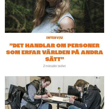
INTERVJU
”DET HANDLAR OM PERSONER
SOM ERFAR VÄRLDEN PÅ ANDRA
SÄTT”
2 månader sedan