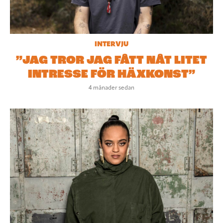
INTERVJU
”JAG TROR JAG FÅTT NÅT LITET
INTRESSE FÖR HÄXKONST”
4 månader sedan