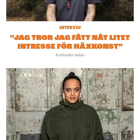
INTERVJU
”JAG TROR JAG FÅTT NÅT LITET
INTRESSE FÖR HÄXKONST”
4 månader sedan