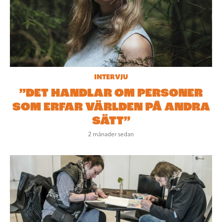
INTERVJU
”DET HANDLAR OM PERSONER
SOM ERFAR VÄRLDEN PÅ ANDRA
SÄTT”
2 månader sedan