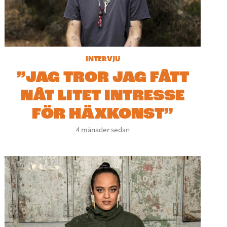
INTERVJU
”JAG TROR JAG FÅTT
NÅT LITET INTRESSE
FÖR HÄXKONST”
4 månader sedan