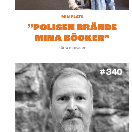
MIN PLATS
”POLISEN BRÄNDE
MINA BÖCKER”
Förra månaden