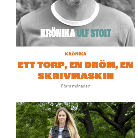
KRÖNIKA
ETT TORP, EN DRÖM, EN
SKRIVMASKIN
Förra månaden