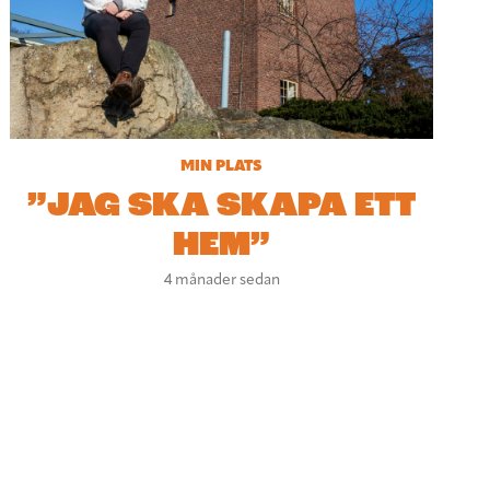
MIN PLATS
”JAG SKA SKAPA ETT
HEM”
4 månader sedan