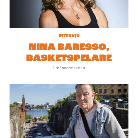
INTERVJU
NINA BARESSO,
BASKETSPELARE
1 månader sedan