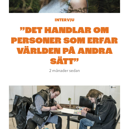
INTERVJU
”DET HANDLAR OM
PERSONER SOM ERFAR
VÄRLDEN PÅ ANDRA
SÄTT”
2 månader sedan