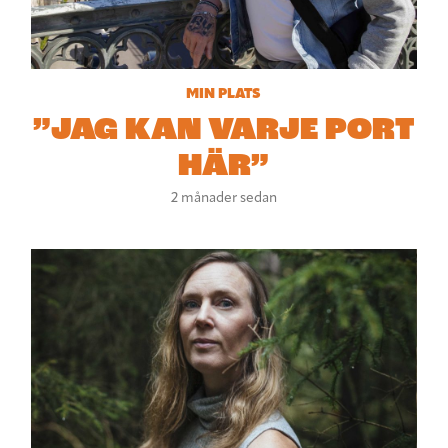
MIN PLATS
”JAG KAN VARJE PORT
HÄR”
2 månader sedan