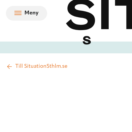
Hoppa till innehåll
Meny
Till SituationSthlm.se