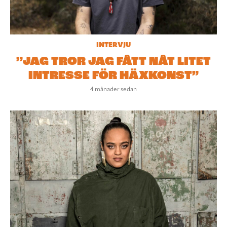
INTERVJU
”JAG TROR JAG FÅTT NÅT LITET
INTRESSE FÖR HÄXKONST”
4 månader sedan