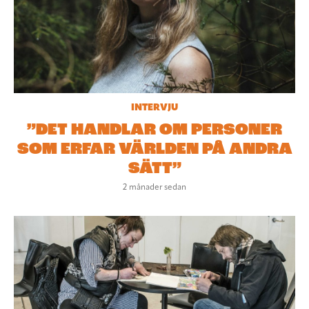
INTERVJU
”DET HANDLAR OM PERSONER
SOM ERFAR VÄRLDEN PÅ ANDRA
SÄTT”
2 månader sedan