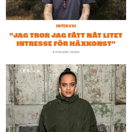
INTERVJU
”JAG TROR JAG FÅTT NÅT LITET
INTRESSE FÖR HÄXKONST”
4 månader sedan