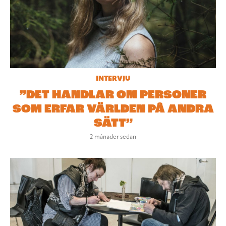
INTERVJU
”DET HANDLAR OM PERSONER
SOM ERFAR VÄRLDEN PÅ ANDRA
SÄTT”
2 månader sedan