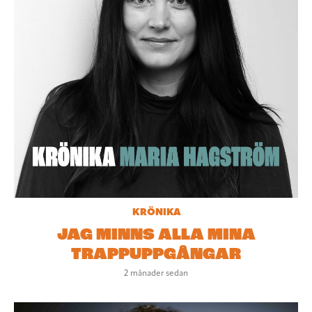
KRÖNIKA
JAG MINNS ALLA MINA
TRAPPUPPGÅNGAR
2 månader sedan