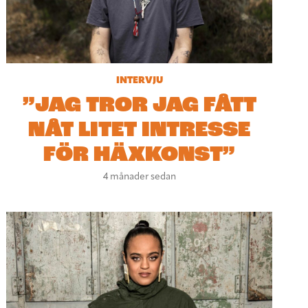
INTERVJU
”JAG TROR JAG FÅTT
NÅT LITET INTRESSE
FÖR HÄXKONST”
4 månader sedan