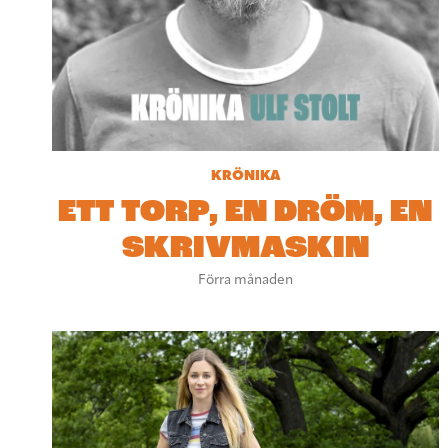
KRÖNIKA
ETT TORP, EN DRÖM, EN
SKRIVMASKIN
Förra månaden