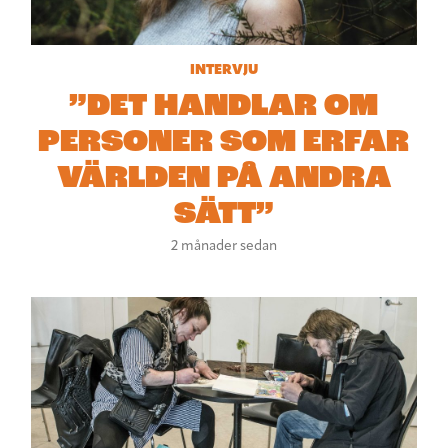
INTERVJU
”DET HANDLAR OM
PERSONER SOM ERFAR
VÄRLDEN PÅ ANDRA
SÄTT”
2 månader sedan