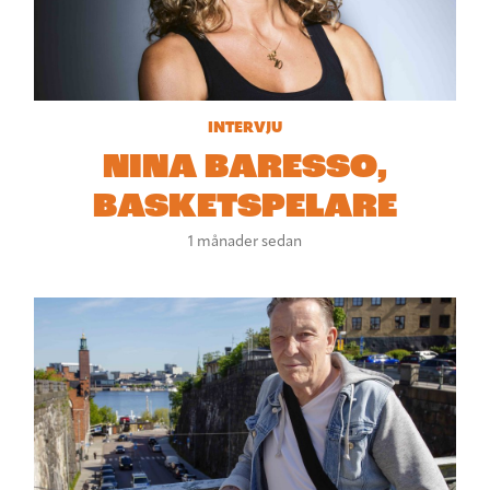
INTERVJU
NINA BARESSO,
BASKETSPELARE
1 månader sedan