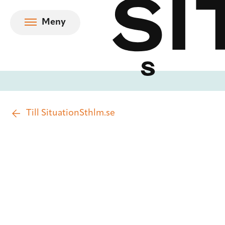
Hoppa till innehåll
Meny
Till SituationSthlm.se