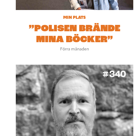
MIN PLATS
”POLISEN BRÄNDE
MINA BÖCKER”
Förra månaden