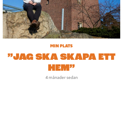
MIN PLATS
”JAG SKA SKAPA ETT
HEM”
4 månader sedan