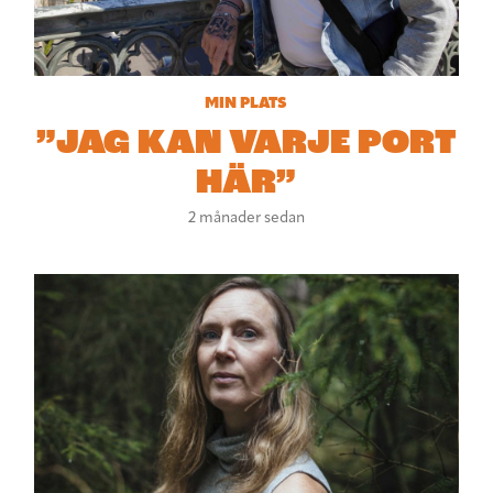
MIN PLATS
”JAG KAN VARJE PORT
HÄR”
2 månader sedan