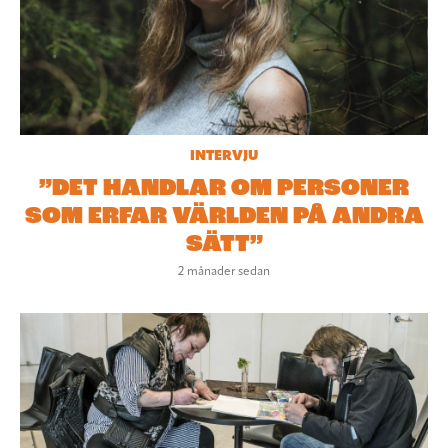
INTERVJU
”DET HANDLAR OM PERSONER
SOM ERFAR VÄRLDEN PÅ ANDRA
SÄTT”
2 månader sedan