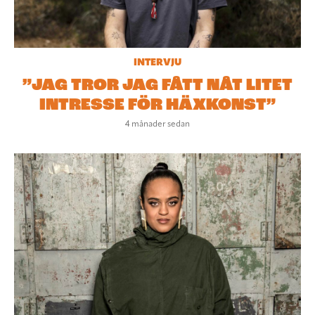
INTERVJU
”JAG TROR JAG FÅTT NÅT LITET
INTRESSE FÖR HÄXKONST”
4 månader sedan