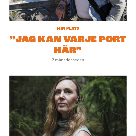
MIN PLATS
”JAG KAN VARJE PORT
HÄR”
2 månader sedan