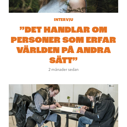
INTERVJU
”DET HANDLAR OM
PERSONER SOM ERFAR
VÄRLDEN PÅ ANDRA
SÄTT”
2 månader sedan