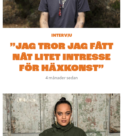
INTERVJU
”JAG TROR JAG FÅTT
NÅT LITET INTRESSE
FÖR HÄXKONST”
4 månader sedan