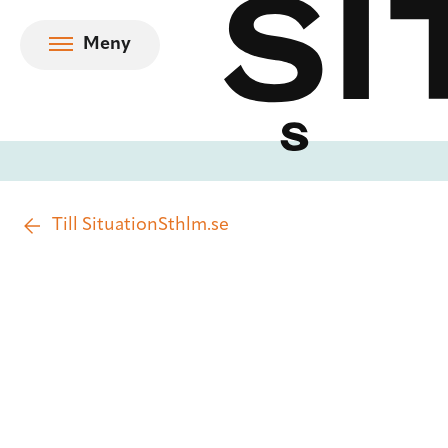
Hoppa till innehåll
Meny
Till SituationSthlm.se