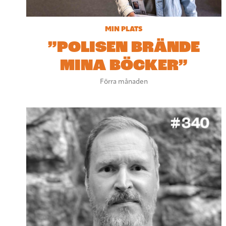
MIN PLATS
”POLISEN BRÄNDE
MINA BÖCKER”
Förra månaden