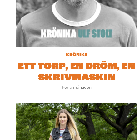
KRÖNIKA
ETT TORP, EN DRÖM, EN
SKRIVMASKIN
Förra månaden