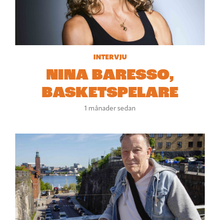
INTERVJU
NINA BARESSO,
BASKETSPELARE
1 månader sedan