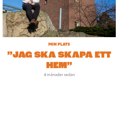
MIN PLATS
”JAG SKA SKAPA ETT
HEM”
4 månader sedan