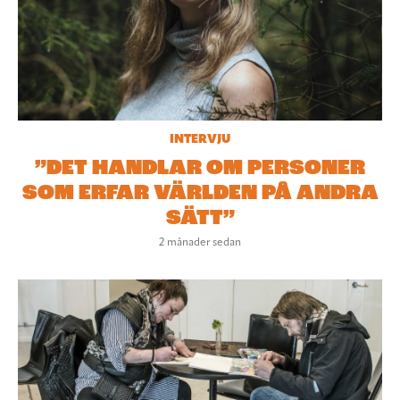
INTERVJU
”DET HANDLAR OM PERSONER
SOM ERFAR VÄRLDEN PÅ ANDRA
SÄTT”
2 månader sedan