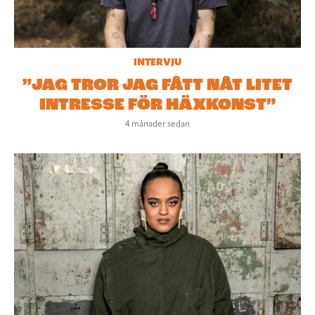
INTERVJU
”JAG TROR JAG FÅTT NÅT LITET
INTRESSE FÖR HÄXKONST”
4 månader sedan