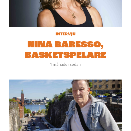
INTERVJU
NINA BARESSO,
BASKETSPELARE
1 månader sedan