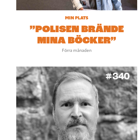
MIN PLATS
”POLISEN BRÄNDE
MINA BÖCKER”
Förra månaden