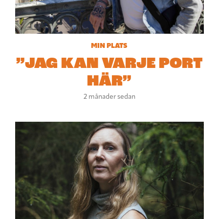
MIN PLATS
”JAG KAN VARJE PORT
HÄR”
2 månader sedan