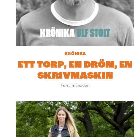
KRÖNIKA
ETT TORP, EN DRÖM, EN
SKRIVMASKIN
Förra månaden