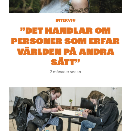
INTERVJU
”DET HANDLAR OM
PERSONER SOM ERFAR
VÄRLDEN PÅ ANDRA
SÄTT”
2 månader sedan