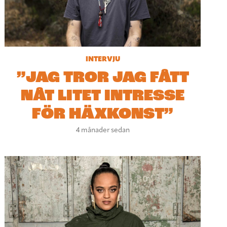
INTERVJU
”JAG TROR JAG FÅTT
NÅT LITET INTRESSE
FÖR HÄXKONST”
4 månader sedan