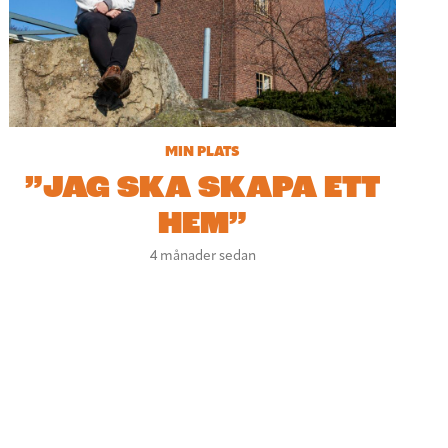
MIN PLATS
”JAG SKA SKAPA ETT
HEM”
4 månader sedan