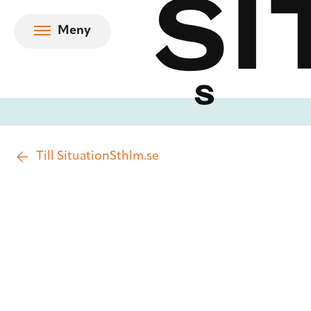
Hoppa till innehåll
Meny
Till SituationSthlm.se