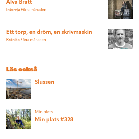
Alva Bratt
Intervju
Förra månaden
Ett torp, en dröm, en skrivmaskin
Krönika
Förra månaden
Läs också
Slussen
Min plats
Min plats #328