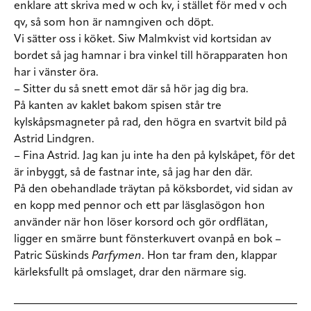
enklare att skriva med w och kv, i stället för med v och
qv, så som hon är namngiven och döpt.
Vi sätter oss i köket. Siw Malmkvist vid kortsidan av
bordet så jag hamnar i bra vinkel till hörapparaten hon
har i vänster öra.
– Sitter du så snett emot där så hör jag dig bra.
På kanten av kaklet bakom spisen står tre
kylskåpsmagneter på rad, den högra en svartvit bild på
Astrid Lindgren.
– Fina Astrid. Jag kan ju inte ha den på kylskåpet, för det
är inbyggt, så de fastnar inte, så jag har den där.
På den obehandlade träytan på köksbordet, vid sidan av
en kopp med pennor och ett par läsglasögon hon
använder när hon löser korsord och gör ordflätan,
ligger en smärre bunt fönsterkuvert ovanpå en bok –
Patric Süskinds
Parfymen
. Hon tar fram den, klappar
kärleksfullt på omslaget, drar den närmare sig.