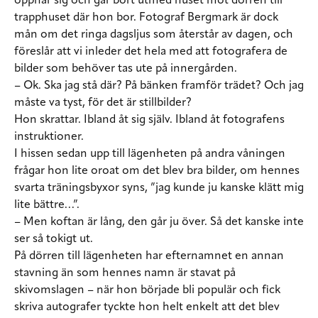
öppnar sig och går bort utmed huset mot dörren till
trapphuset där hon bor. Fotograf Bergmark är dock
mån om det ringa dagsljus som återstår av dagen, och
föreslår att vi inleder det hela med att fotografera de
bilder som behöver tas ute på innergården.
– Ok. Ska jag stå där? På bänken framför trädet? Och jag
måste va tyst, för det är stillbilder?
Hon skrattar. Ibland åt sig själv. Ibland åt fotografens
instruktioner.
I hissen sedan upp till lägenheten på andra våningen
frågar hon lite oroat om det blev bra bilder, om hennes
svarta träningsbyxor syns, ”jag kunde ju kanske klätt mig
lite bättre…”.
– Men koftan är lång, den går ju över. Så det kanske inte
ser så tokigt ut.
På dörren till lägenheten har efternamnet en annan
stavning än som hennes namn är stavat på
skivomslagen – när hon började bli populär och fick
skriva autografer tyckte hon helt enkelt att det blev