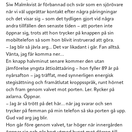
Siw Malmkvist är förbannad och svär som en sjörövare
när vi väl upprättar kontakt efter några påringningar
och det visar sig – som det tydligen gjort vid några
andra tillfällen den senaste tiden – att porten inte
öppnar sig, trots att hon trycker på knappen på sin
mobiltelefon så som hon blivit instruerad att göra.
– Jag blir så jävla arg... Det var likadant i går. Fan alltså.
Vänta, jag får komma ner…
En knapp halvminut senare kommer den utan
jämförelse yngsta åttioåttaåring – hon fyller 89 år på
nyårsafton – jag träffat, med synnerligen energisk
stegisättning och framåtlutat kroppsspråk, runt hörnet
och fram genom valvet mot porten. Ler. Rycker på
axlarna. Öppnar.
– Jag är så trött på det här… när jag svarar och sen
trycker på femman på min telefon så ska porten gå upp.
Gud vad arg jag blir.
Hon går före genom valvet, tar höger när innergården