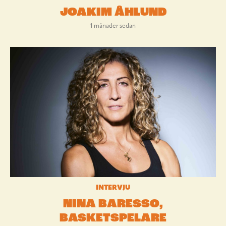
JOAKIM ÅHLUND
1 månader sedan
INTERVJU
NINA BARESSO,
BASKETSPELARE