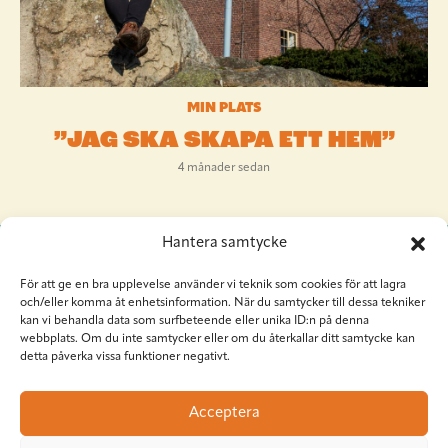
MIN PLATS
”JAG SKA SKAPA ETT HEM”
4 månader sedan
Hantera samtycke
För att ge en bra upplevelse använder vi teknik som cookies för att lagra
och/eller komma åt enhetsinformation. När du samtycker till dessa tekniker
kan vi behandla data som surfbeteende eller unika ID:n på denna
webbplats. Om du inte samtycker eller om du återkallar ditt samtycke kan
detta påverka vissa funktioner negativt.
Situation Sthlm
Torkel Knutssongatan 37
Acceptera
118 49 Stockholm
08-545 953 81
•
red@situationsthlm.se