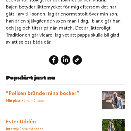
det var för stökigt för barnbarnet på den andra.
Bajen betyder jättemycket för mig eftersom det har
gått i arv till sonen. Jag är enormt stolt över min son,
han är en självgående vuxen man i dag. Ibland går han
och jag och tittar på nån match. Det är jätteroligt.
Traditionen går vidare. Jag vet att pappa skulle bli glad
av att se oss båda där.
Populärt just nu
”Polisen brände mina böcker”
Min plats
Förra månaden
Ester Uddén
Intervju
Förra månaden