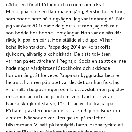
närheten för att få lugn och ro och samla kraft.
Min pappa hade en flamma en gång, Kerstin heter hon,
som bodde nere på Ringvägen. Jag var tonåring då. När
jag var över 20 år hade de gjort slut men jag och min
son bodde hos henne i omgångar. Hon var en sån där
riktig klippa, en pärla. Hon ställde alltid upp. Vi har
behållit kontakten. Pappa dog 2014 av Korsakoffs
sjukdom, allvarlig alkoholskada. De sista tolv åren
var han på ett vårdhem i Regnsjö. Socialen sa att de inte
hade några vårdplatser i Stockholm och skickade
honom långt åt helvete. Pappa var byggnadsarbetare
hela sitt liv, men på slutet var det det där han fick. Jag
ville hålla i begravningen och få ett avslut, men jag blev
misshandlad och låg på intensiven. Därför är vi vid
Nacka Skoglund-statyn, för att jag vill hedra pappa.
På hans gravsten brukar det sitta en Bajenhalsduk om
vintern. När sonen var liten gick vi på matcher
tillsammans. Vi satt på familjeläktaren, pappa tyckte att