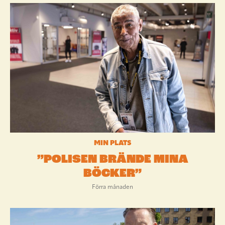
MIN PLATS
”POLISEN BRÄNDE MINA
BÖCKER”
Förra månaden