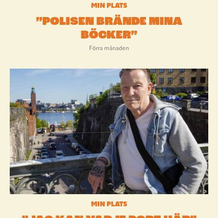
MIN PLATS
”POLISEN BRÄNDE MINA
BÖCKER”
Förra månaden
MIN PLATS