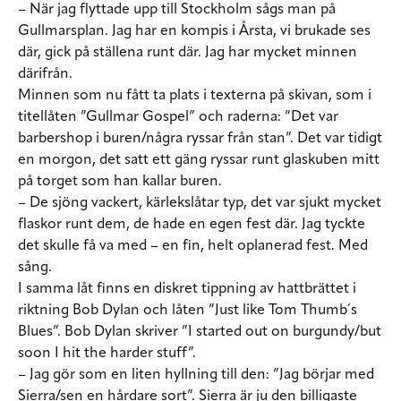
– När jag flyttade upp till Stockholm sågs man på
Gullmarsplan. Jag har en kompis i Årsta, vi brukade ses
där, gick på ställena runt där. Jag har mycket minnen
därifrån.
Minnen som nu fått ta plats i texterna på skivan, som i
titellåten ”Gullmar Gospel” och raderna: ”Det var
barbershop i buren/några ryssar från stan”. Det var tidigt
en morgon, det satt ett gäng ryssar runt glaskuben mitt
på torget som han kallar buren.
– De sjöng vackert, kärlekslåtar typ, det var sjukt mycket
flaskor runt dem, de hade en egen fest där. Jag tyckte
det skulle få va med – en fin, helt oplanerad fest. Med
sång.
I samma låt finns en diskret tippning av hattbrättet i
riktning Bob Dylan och låten ”Just like Tom Thumb´s
Blues”. Bob Dylan skriver ”I started out on burgundy/but
soon I hit the harder stuff”.
– Jag gör som en liten hyllning till den: ”Jag börjar med
Sierra/sen en hårdare sort”. Sierra är ju den billigaste