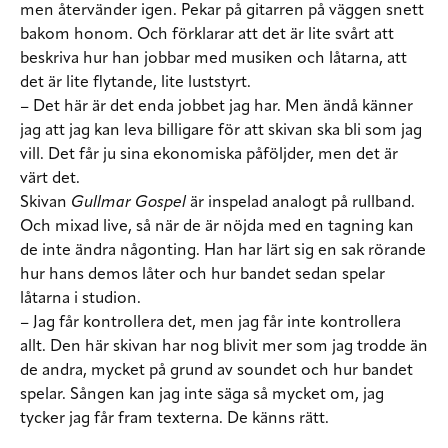
men återvänder igen. Pekar på gitarren på väggen snett
bakom honom. Och förklarar att det är lite svårt att
beskriva hur han jobbar med musiken och låtarna, att
det är lite flytande, lite luststyrt.
– Det här är det enda jobbet jag har. Men ändå känner
jag att jag kan leva billigare för att skivan ska bli som jag
vill. Det får ju sina ekonomiska påföljder, men det är
värt det.
Skivan
Gullmar Gospel
är inspelad analogt på rullband.
Och mixad live, så när de är nöjda med en tagning kan
de inte ändra någonting. Han har lärt sig en sak rörande
hur hans demos låter och hur bandet sedan spelar
låtarna i studion.
– Jag får kontrollera det, men jag får inte kontrollera
allt. Den här skivan har nog blivit mer som jag trodde än
de andra, mycket på grund av soundet och hur bandet
spelar. Sången kan jag inte säga så mycket om, jag
tycker jag får fram texterna. De känns rätt.