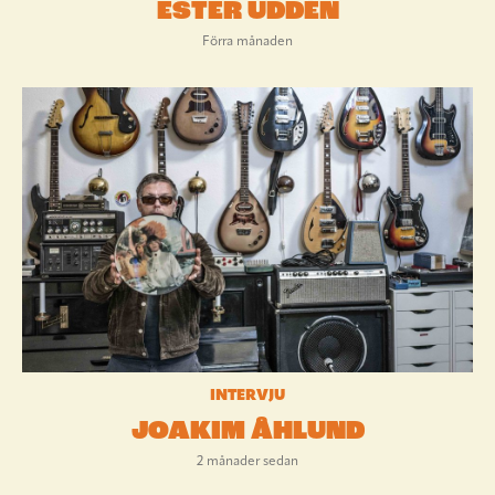
ESTER UDDÉN
Förra månaden
INTERVJU
JOAKIM ÅHLUND
2 månader sedan