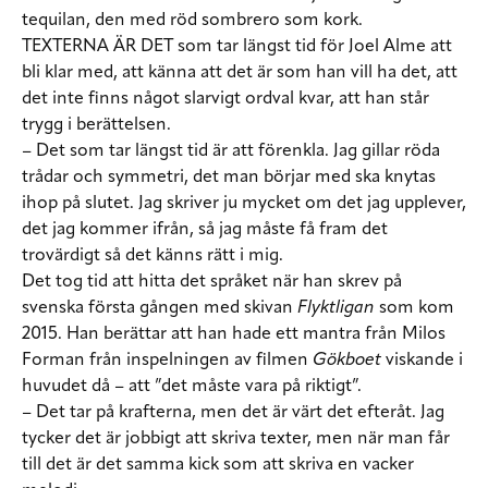
tequilan, den med röd sombrero som kork.
TEXTERNA ÄR DET
som tar längst tid för Joel Alme att
bli klar med, att känna att det är som han vill ha det, att
det inte finns något slarvigt ordval kvar, att han står
trygg i berättelsen.
– Det som tar längst tid är att förenkla. Jag gillar röda
trådar och symmetri, det man börjar med ska knytas
ihop på slutet. Jag skriver ju mycket om det jag upplever,
det jag kommer ifrån, så jag måste få fram det
trovärdigt så det känns rätt i mig.
Det tog tid att hitta det språket när han skrev på
svenska första gången med skivan
Flyktligan
som kom
2015. Han berättar att han hade ett mantra från Milos
Forman från inspelningen av filmen
Gökboet
viskande i
huvudet då – att ”det måste vara på riktigt”.
– Det tar på krafterna, men det är värt det efteråt. Jag
tycker det är jobbigt att skriva texter, men när man får
till det är det samma kick som att skriva en vacker