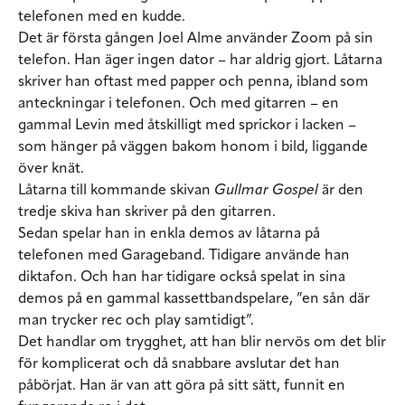
telefonen med en kudde.
Det är första gången Joel Alme använder Zoom på sin
telefon. Han äger ingen dator – har aldrig gjort. Låtarna
skriver han oftast med papper och penna, ibland som
anteckningar i telefonen. Och med gitarren – en
gammal Levin med åtskilligt med sprickor i lacken –
som hänger på väggen bakom honom i bild, liggande
över knät.
Låtarna till kommande skivan
Gullmar Gospel
är den
tredje skiva han skriver på den gitarren.
Sedan spelar han in enkla demos av låtarna på
telefonen med Garageband. Tidigare använde han
diktafon. Och han har tidigare också spelat in sina
demos på en gammal kassettbandspelare, ”en sån där
man trycker rec och play samtidigt”.
Det handlar om trygghet, att han blir nervös om det blir
för komplicerat och då snabbare avslutar det han
påbörjat. Han är van att göra på sitt sätt, funnit en