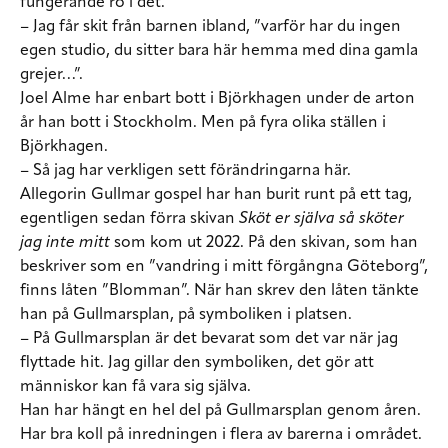
fungerande ro i det.
– Jag får skit från barnen ibland, ”varför har du ingen
egen studio, du sitter bara här hemma med dina gamla
grejer…”.
Joel Alme har enbart bott i Björkhagen under de arton
år han bott i Stockholm. Men på fyra olika ställen i
Björkhagen.
– Så jag har verkligen sett förändringarna här.
Allegorin Gullmar gospel har han burit runt på ett tag,
egentligen sedan förra skivan
Sköt er själva så sköter
jag inte mitt
som kom ut 2022. På den skivan, som han
beskriver som en ”vandring i mitt förgångna Göteborg”,
finns låten ”Blomman”. När han skrev den låten tänkte
han på Gullmarsplan, på symboliken i platsen.
– På Gullmarsplan är det bevarat som det var när jag
flyttade hit. Jag gillar den symboliken, det gör att
människor kan få vara sig själva.
Han har hängt en hel del på Gullmarsplan genom åren.
Har bra koll på inredningen i flera av barerna i området.