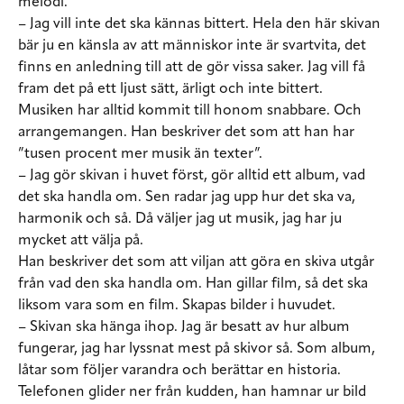
melodi.
– Jag vill inte det ska kännas bittert. Hela den här skivan
bär ju en känsla av att människor inte är svartvita, det
finns en anledning till att de gör vissa saker. Jag vill få
fram det på ett ljust sätt, ärligt och inte bittert.
Musiken har alltid kommit till honom snabbare. Och
arrangemangen. Han beskriver det som att han har
”tusen procent mer musik än texter”.
– Jag gör skivan i huvet först, gör alltid ett album, vad
det ska handla om. Sen radar jag upp hur det ska va,
harmonik och så. Då väljer jag ut musik, jag har ju
mycket att välja på.
Han beskriver det som att viljan att göra en skiva utgår
från vad den ska handla om. Han gillar film, så det ska
liksom vara som en film. Skapas bilder i huvudet.
– Skivan ska hänga ihop. Jag är besatt av hur album
fungerar, jag har lyssnat mest på skivor så. Som album,
låtar som följer varandra och berättar en historia.
Telefonen glider ner från kudden, han hamnar ur bild