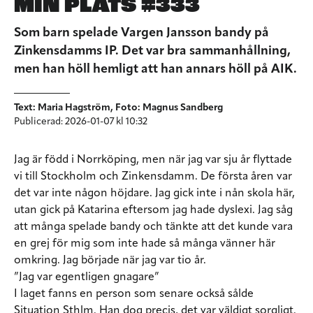
MIN PLATS #333
Som barn spelade Vargen Jansson bandy på
Zinkensdamms IP. Det var bra sammanhållning,
men han höll hemligt att han annars höll på AIK.
Text: Maria Hagström, Foto: Magnus Sandberg
Publicerad: 2026-01-07 kl 10:32
Jag är född i Norrköping, men när jag var sju år flyttade
vi till Stockholm och Zinkensdamm. De första åren var
det var inte någon höjdare. Jag gick inte i nån skola här,
utan gick på Katarina eftersom jag hade dyslexi. Jag såg
att många spelade bandy och tänkte att det kunde vara
en grej för mig som inte hade så många vänner här
omkring. Jag började när jag var tio år.
”Jag var egentligen gnagare”
I laget fanns en person som senare också sålde
Situation Sthlm. Han dog precis, det var väldigt sorgligt.