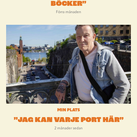
BÖCKER”
Förra månaden
MIN PLATS
”JAG KAN VARJE PORT HÄR”
2 månader sedan