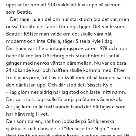
uppskattar hon att 500 valde att kliva upp på scenen
som Beatie.
– Det säger ju en del om hur starkt och bra det var, men
också hur lite det fanns för unga tjejer. Det var liksom
Beatie i Rötter man valde om det skulle vara nåt
modernt och inte Ofelia, säger Sissela Kyle i dag.
Det hade varit flera intagningsprov våren 1978 och hon
hade åkt mellan Göteborg och Stockholm ett antal
gånger med nervös väntan däremellan. Nu var de bara
24 sökande kvar och hälften skulle komma med. Efter
tre dagars prov, följt av en kväll med öl på krogen, sattes
den där listan upp. Och där stod det: Sissela Kyle.
– Jag glömmer aldrig när jag stod och läste mitt namn.
Det var stort. Jag skulle få börja på Statens Scenskola.
Att jag kom in är fortfarande bland det häftigaste som
har hänt mig i livet.
Den sommaren, när hon jobbade på Sahlgrenska
sjukhuset och dansade till ”Because the Night” med