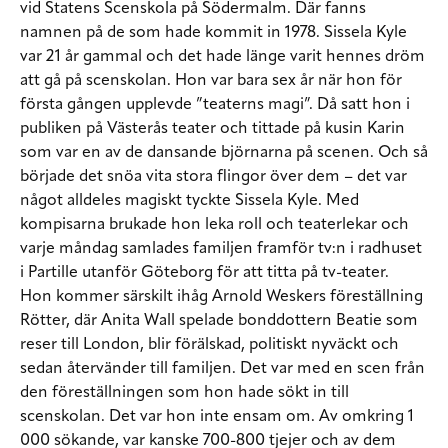
vid Statens Scenskola på Södermalm. Där fanns
namnen på de som hade kommit in 1978. Sissela Kyle
var 21 år gammal och det hade länge varit hennes dröm
att gå på scenskolan. Hon var bara sex år när hon för
första gången upplevde ”teaterns magi”. Då satt hon i
publiken på Västerås teater och tittade på kusin Karin
som var en av de dansande björnarna på scenen. Och så
började det snöa vita stora flingor över dem – det var
något alldeles magiskt tyckte Sissela Kyle. Med
kompisarna brukade hon leka roll och teaterlekar och
varje måndag samlades familjen framför tv:n i radhuset
i Partille utanför Göteborg för att titta på tv-teater.
Hon kommer särskilt ihåg Arnold Weskers föreställning
Rötter, där Anita Wall spelade bonddottern Beatie som
reser till London, blir förälskad, politiskt nyväckt och
sedan återvänder till familjen. Det var med en scen från
den föreställningen som hon hade sökt in till
scenskolan. Det var hon inte ensam om. Av omkring 1
000 sökande, var kanske 700-800 tjejer och av dem