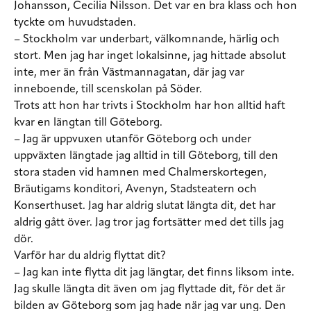
Johansson, Cecilia Nilsson. Det var en bra klass och hon
tyckte om huvudstaden.
– Stockholm var underbart, välkomnande, härlig och
stort. Men jag har inget lokalsinne, jag hittade absolut
inte, mer än från Västmannagatan, där jag var
inneboende, till scenskolan på Söder.
Trots att hon har trivts i Stockholm har hon alltid haft
kvar en längtan till Göteborg.
– Jag är uppvuxen utanför Göteborg och under
uppväxten längtade jag alltid in till Göteborg, till den
stora staden vid hamnen med Chalmerskortegen,
Bräutigams konditori, Avenyn, Stadsteatern och
Konserthuset. Jag har aldrig slutat längta dit, det har
aldrig gått över. Jag tror jag fortsätter med det tills jag
dör.
Varför har du aldrig flyttat dit?
– Jag kan inte flytta dit jag längtar, det finns liksom inte.
Jag skulle längta dit även om jag flyttade dit, för det är
bilden av Göteborg som jag hade när jag var ung. Den