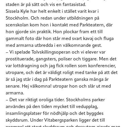
staden är på sätt och vis en fantasistad.
Sissela Kyle har helt enkelt i stället varit kvar i
Stockholm. Och redan under utbildningen på
scenskolan kom hon i kontakt med Parkteatern, där
hon gjorde sin praktik. Hon plockar fram ett till
gammalt foto där hon står med svart kavaj och fluga
med armarna utbredda i en välkomnande gest.
– Vi spelade Tolvskillingsoperan och vi elever var
prostituerade, gangsters, poliser och tiggare. Men det
var lottdragning och jag fick rollen som konferencier,
utropare, och det är väldigt roligt med tanke på att det
är så jag står i dag på Parkteatern ganska många år
senare. Hej välkomna! utropar hon och slår ut med
armarna.
– Det var riktigt oroliga tider. Stockholms parker
användes på den tiden mycket till vedupplag,
insamlingsplatser för nödhjälp och det byggdes
skyddsrum. Under Vitabergsparken ligger det till