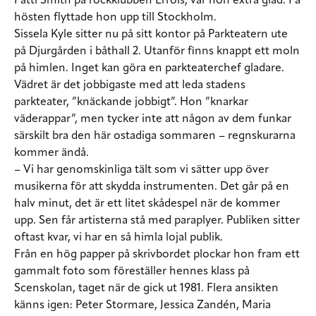
Patti Smith på rockklubben Errols, var hon extra glad. På
hösten flyttade hon upp till Stockholm.
Sissela Kyle sitter nu på sitt kontor på Parkteatern ute
på Djurgården i båthall 2. Utanför finns knappt ett moln
på himlen. Inget kan göra en parkteaterchef gladare.
Vädret är det jobbigaste med att leda stadens
parkteater, ”knäckande jobbigt”. Hon ”knarkar
väderappar”, men tycker inte att någon av dem funkar
särskilt bra den här ostadiga sommaren – regnskurarna
kommer ändå.
– Vi har genomskinliga tält som vi sätter upp över
musikerna för att skydda instrumenten. Det går på en
halv minut, det är ett litet skådespel när de kommer
upp. Sen får artisterna stå med paraplyer. Publiken sitter
oftast kvar, vi har en så himla lojal publik.
Från en hög papper på skrivbordet plockar hon fram ett
gammalt foto som föreställer hennes klass på
Scenskolan, taget när de gick ut 1981. Flera ansikten
känns igen: Peter Stormare, Jessica Zandén, Maria