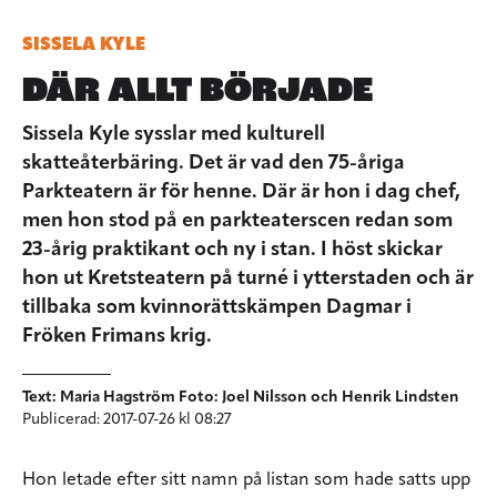
SISSELA KYLE
DÄR ALLT BÖRJADE
Sissela Kyle sysslar med kulturell
skatteåterbäring. Det är vad den 75-åriga
Parkteatern är för henne. Där är hon i dag chef,
men hon stod på en parkteaterscen redan som
23-årig praktikant och ny i stan. I höst skickar
hon ut Kretsteatern på turné i ytterstaden och är
tillbaka som kvinnorättskämpen Dagmar i
Fröken Frimans krig.
Text: Maria Hagström Foto: Joel Nilsson och Henrik Lindsten
Publicerad: 2017-07-26 kl 08:27
Hon letade efter sitt namn på listan som hade satts upp