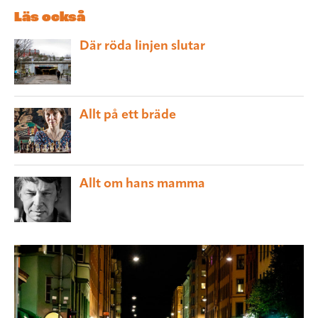
Läs också
Där röda linjen slutar
Allt på ett bräde
Allt om hans mamma