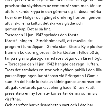
exempel ett stort skyddsrum och dessutom gjorde man
provisoriska skyddsrum av cementrör som man tänkte
att folk kunde krypa in och gömma sig i. I dessa mörka
tider drev Holger och gänget omkring honom igenom
att vi skulle ha kultur, det ska vara glädje och
gemenskap. Det är så fint.
Torsdagen 11 juni 1942 spelades den första
föreställningen – Stockholmskväll, ett musikaliskt
program i Junotäppan i Gamla stan. Sissela Kyle plockar
fram en bok som gjordes när Parkteatern fyllde 50 år,
tar på sig sina glasögon med rosa bågar och läser högt.
– Torsdagen den 11 juni 1942 hängde det regn i luften.
Trots det samlades en stor och nyfiken publik i den lilla
parkanläggningen Junotäppan vid Prästgatan i Gamla
stan. En del hade lockats av tidningarnas annonser om
att gatukontorets parkavdelning hade för avsikt att
presentera en ny form av konserter denna sommar:
visaftnar.
Och därefter har verksamheten växt och i dag har