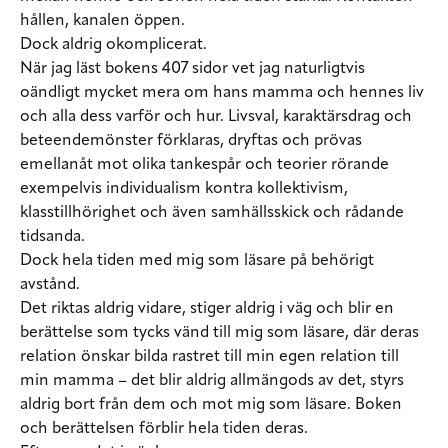
hållen, kanalen öppen.
Dock aldrig okomplicerat.
När jag läst bokens 407 sidor vet jag naturligtvis
oändligt mycket mera om hans mamma och hennes liv
och alla dess varför och hur. Livsval, karaktärsdrag och
beteendemönster förklaras, dryftas och prövas
emellanåt mot olika tankespår och teorier rörande
exempelvis individualism kontra kollektivism,
klasstillhörighet och även samhällsskick och rådande
tidsanda.
Dock hela tiden med mig som läsare på behörigt
avstånd.
Det riktas aldrig vidare, stiger aldrig i väg och blir en
berättelse som tycks vänd till mig som läsare, där deras
relation önskar bilda rastret till min egen relation till
min mamma – det blir aldrig allmängods av det, styrs
aldrig bort från dem och mot mig som läsare. Boken
och berättelsen förblir hela tiden deras.