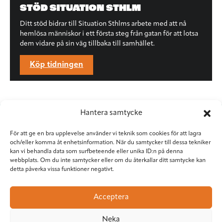
STÖD SITUATION STHLM
Ditt stöd bidrar till Situation Sthlms arbete med att nå
hemlösa människor i ett första steg från gatan för att lotsa
dem vidare på sin väg tillbaka till samhället.
Köp tidningen
Hantera samtycke
För att ge en bra upplevelse använder vi teknik som cookies för att lagra
och/eller komma åt enhetsinformation. När du samtycker till dessa tekniker
kan vi behandla data som surfbeteende eller unika ID:n på denna
webbplats. Om du inte samtycker eller om du återkallar ditt samtycke kan
detta påverka vissa funktioner negativt.
Situation Sthlm
Torkel Knutssongatan 37
Acceptera
118 49 Stockholm
08-545 953 81
•
red@situationsthlm.se
Neka