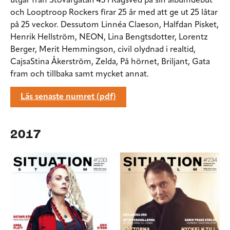
utgår från Stövargatan 43 i Rågsved på sin albumdebut
och Looptroop Rockers firar 25 år med att ge ut 25 låtar
på 25 veckor. Dessutom Linnéa Claeson, Halfdan Pisket,
Henrik Hellström, NEON, Lina Bengtsdotter, Lorentz
Berger, Merit Hemmingson, civil olydnad i realtid,
CajsaStina Åkerström, Zelda, På hörnet, Briljant, Gata
fram och tillbaka samt mycket annat.
Läs senaste numret (pdf)
2017