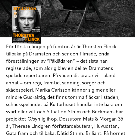
För första gången på femton år är Thorsten Flinck
tillbaka på Dramaten och ser den filmade, enda
föreställningen av ”Påklädaren” – det sista han
regisserade, som aldrig blev en del av Dramatens
spelade repertoaren. På vägen dit pratar vi – bland
annat – om regi, framtid, sanning, sorger och
skådespeleri. Marika Carlsson känner sig mer eller
mindre Gud-aktig, det finns tomma fläckar i staden,
schackspelandet på Kulturhuset handlar inte bara om
svart eller vitt och Situation Sthlm och Beckmans har
projektet O/synlig ihop. Dessutom Mats & Morgan 35
år, Therese Lindgren författardebuterar, Huvudstan,
Gata fram och tillbaka, Dåtid Sthlm, Briljant, På hörnet