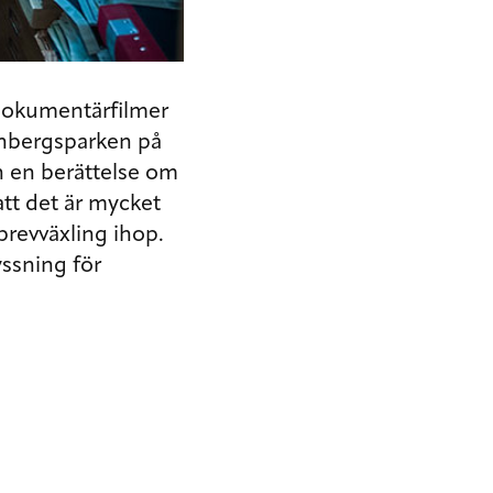
 dokumentärfilmer
enbergsparken på
n
en berättelse om
 att det är mycket
brevväxling ihop.
yssning för