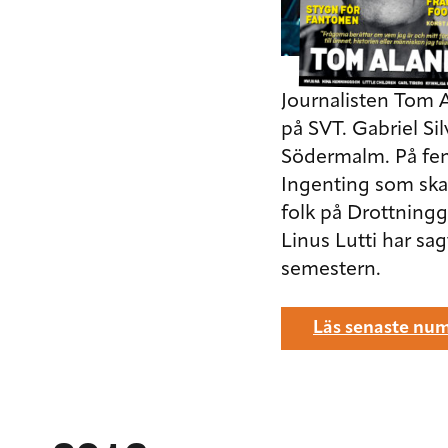
Journalisten
Tom 
på SVT.
Gabriel Sil
Södermalm. På fem
Ingenting som ska
folk på Drottning
Linus Lutti
har sag
semestern.
Läs senaste num