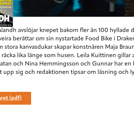
Alandh
avslöjar knepet bakom fler än 100 hyllade
veira
berättar om sin nystartade Food Bike i Drak
 stora kanvasdukar skapar konstnären
Maja Brau
 räcka lika länge som husen.
Leila Kuittinen
gillar
gatan och
Nina Hemmingsson
och
Gunnar
har en 
t upp sig och redaktionen tipsar om läsning och l
ret (pdf)