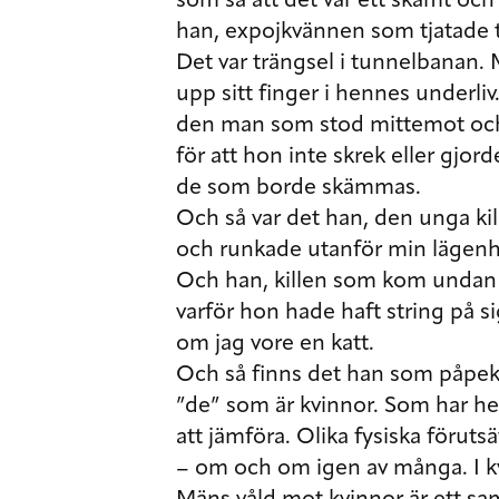
som sa att det var ett skämt oc
han, expojkvännen som tjatade till
Det var trängsel i tunnelbanan. 
upp sitt finger i hennes underl
den man som stod mittemot och
för att hon inte skrek eller gjo
de som borde skämmas.
Och så var det han, den unga ki
och runkade utanför min lägenh
Och han, killen som kom undan 
varför hon hade haft string på
om jag vore en katt.
Och så finns det han som påpeka
”de” som är kvinnor. Som har helt 
att jämföra. Olika fysiska förut
– om och om igen av många. I kv