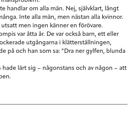
amhällsproblem.
e handlar om alla män. Nej, självklart, långt
 många. Inte alla män, men nästan alla kvinnor.
t utsatt men ingen känner en förövare.
mpis var åtta år. De var också barn, ett eller
lockerade utgångarna i klätterställningen,
ade på och han som sa: ”Dra ner gylfen, blunda
 hade lärt sig – någonstans och av någon – att
ppen.