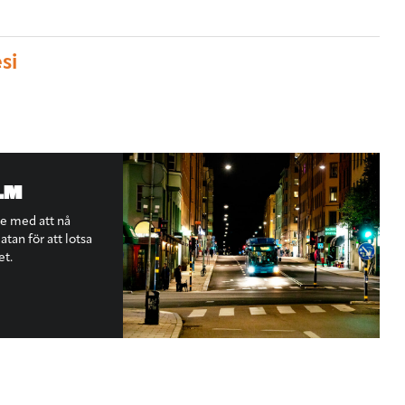
si
LM
te med att nå
tan för att lotsa
et.