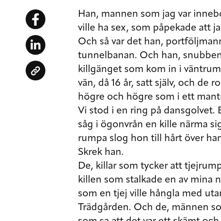
Han, mannen som jag var innebo
ville ha sex, som påpekade att j
Och så var det han, portföljman
tunnelbanan. Och han, snubben
killgänget som kom in i väntr
vän, då 16 år, satt själv, och de
högre och högre som i ett mant
Vi stod i en ring på dansgolvet
såg i ögonvrån en kille närma 
rumpa slog hon till hårt över ha
Skrek han.
De, killar som tycker att tjejrump
killen som stalkade en av mina 
som en tjej ville hångla med utan
Trädgården. Och de, männen som