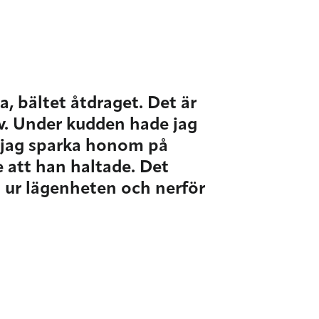
a, bältet åtdraget. Det är
av. Under kudden hade jag
e jag sparka honom på
 att han haltade. Det
t ur lägenheten och nerför