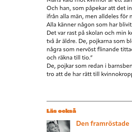
Mäns våld mot kvinnor är ett s
Och han, som påpekar att det int
ifrån alla män, men alldeles för
Alla känner någon som har blivi
Det var rast på skolan och min ko
två år äldre. De, pojkarna som b
några som nervöst flinande titt
och räkna till tio.”
De, pojkar som redan i barnsben
tro att de har rätt till kvinnokro
Läs också
Den framröstade