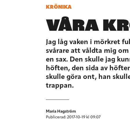
KRÖNIKA
VÅRA K
Jag låg vaken i mörkret fu
svårare att våldta mig om
en sax. Den skulle jag k
höften, den sida av höft
skulle göra ont, han skul
trappan.
Maria Hagström
Publicerad: 2017-10-19 kl 09:07