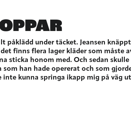
ROPPAR
llt påklädd under täcket. Jeansen knäppt
 det finns flera lager kläder som måste 
unna sticka honom med. Och sedan skull
en som han hade opererat och som gjorde
le inte kunna springa ikapp mig på väg u