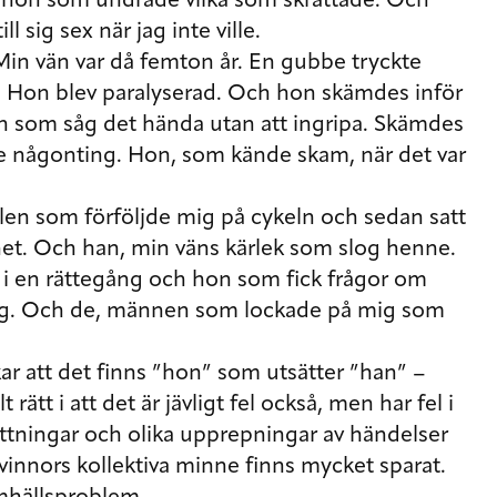
h hon som undrade vilka som skrattade. Och
 sig sex när jag inte ville.
Min vän var då femton år. En gubbe tryckte
iv. Hon blev paralyserad. Och hon skämdes inför
 som såg det hända utan att ingripa. Skämdes
rde någonting. Hon, som kände skam, när det var
llen som förföljde mig på cykeln och sedan satt
et. Och han, min väns kärlek som slog henne.
i en rättegång och hon som fick frågor om
 sig. Och de, männen som lockade på mig som
r att det finns ”hon” som utsätter ”han” –
rätt i att det är jävligt fel också, men har fel i
sättningar och olika upprepningar av händelser
innors kollektiva minne finns mycket sparat.