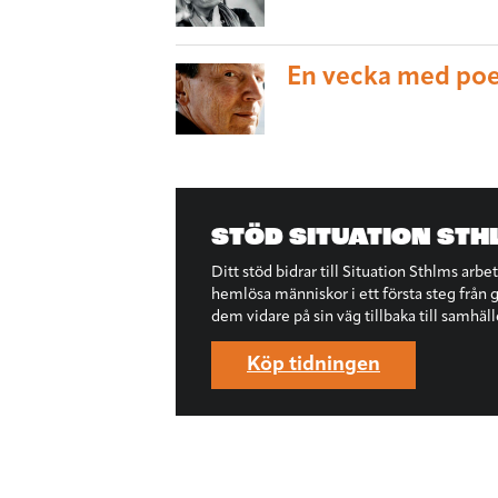
En vecka med poe
STÖD SITUATION STH
Ditt stöd bidrar till Situation Sthlms arbe
hemlösa människor i ett första steg från ga
dem vidare på sin väg tillbaka till samhäll
Köp tidningen