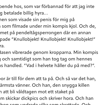
ende hos, som var förbannad för att jag inte
ag betalade billig hyra…
nen som visade sin penis för mig på
 som filmade under min kompis kjol. Och de,
ummet på pendeltågsperrongen där en annan
 ropade ”Knullobjekt! Knullobjekt! Knullobjekt!”
ra.
. Basen vibrerade genom kropparna. Min kompis
sig och samtidigt som han tog tag om hennes
ns handled. ”Vad i helvete håller du på med?”.
or är till för dem att ta på. Och så var det han,
närmsta vänner. Och han, den snygga killen
 att bli våldtagen mot ett staket på
 skickar dickpics och skriver hora. Och han