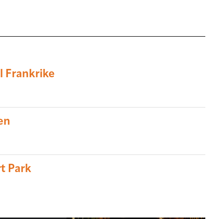
l Frankrike
ten
rt Park