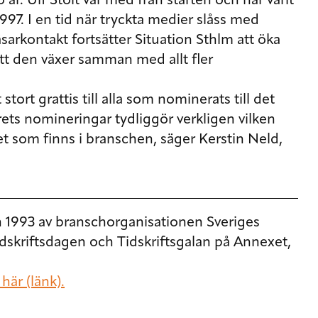
o år. Ulf Stolt var med från starten och har varit
97. I en tid när tryckta medier slåss med
sarkontakt fortsätter Situation Sthlm att öka
m att den växer samman med
allt fler
t stort grattis till alla som nominerats till det
Årets nomineringar tydliggör verkligen vilken
t som finns i branschen, säger Kerstin Neld,
an 1993 av branschorganisationen Sveriges
idskriftsdagen och Tidskriftsgalan på Annexet,
här (länk).