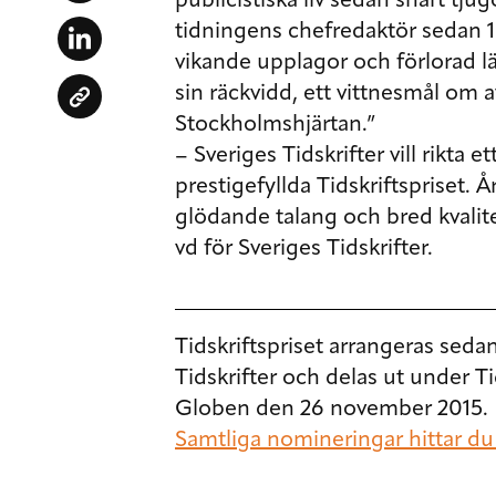
publicistiska liv sedan snart tjug
tidningens chefredaktör sedan 19
vikande upplagor och förlorad lä
sin räckvidd, ett vittnesmål o
Stockholmshjärtan.”
– Sveriges Tidskrifter vill rikta et
prestigefyllda Tidskriftspriset. 
glödande talang och bred kvalite
vd för Sveriges Tidskrifter.
Tidskriftspriset arrangeras sed
Tidskrifter och delas ut under T
Globen den 26 november 2015.
Samtliga nomineringar hittar du 