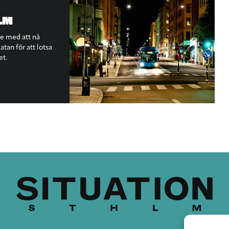
LM
te med att nå
tan för att lotsa
et.