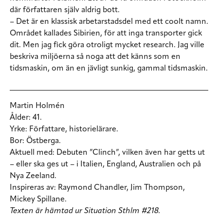
där författaren själv aldrig bott.
– Det är en klassisk arbetarstadsdel med ett coolt namn.
Området kallades Sibirien, för att inga transporter gick
dit. Men jag fick göra otroligt mycket research. Jag ville
beskriva miljöerna så noga att det känns som en
tidsmaskin, om än en jävligt sunkig, gammal tidsmaskin.
Martin Holmén
Ålder:
41.
Yrke:
Författare, historielärare.
Bor:
Östberga.
Aktuell med:
Debuten ”Clinch”, vilken även har getts ut
– eller ska ges ut – i Italien, England, Australien och på
Nya Zeeland.
Inspireras av:
Raymond Chandler, Jim Thompson,
Mickey Spillane.
Texten är hämtad ur Situation Sthlm #218.