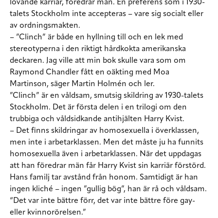
lovande karriär, föredrar män. En preferens som i 1930-
talets Stockholm inte accepteras – vare sig socialt eller
av ordningsmakten.
– ”Clinch” är både en hyllning till och en lek med
stereotyperna i den riktigt hårdkokta amerikanska
deckaren. Jag ville att min bok skulle vara som om
Raymond Chandler fått en oäkting med Moa
Martinson, säger Martin Holmén och ler.
”Clinch” är en våldsam, smutsig skildring av 1930-talets
Stockholm. Det är första delen i en trilogi om den
trubbiga och våldsidkande antihjälten Harry Kvist.
– Det finns skildringar av homosexuella i överklassen,
men inte i arbetarklassen. Men det måste ju ha funnits
homosexuella även i arbetarklassen. När det uppdagas
att han föredrar män får Harry Kvist sin karriär förstörd.
Hans familj tar avstånd från honom. Samtidigt är han
ingen kliché – ingen ”gullig bög”, han är rå och våldsam.
“Det var inte bättre förr, det var inte bättre före gay-
eller kvinnorörelsen.”