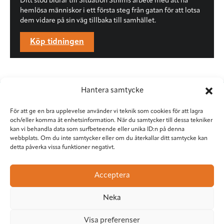
Ditt stöd bidrar till Situation Sthlms arbete med att nå
hemlösa människor i ett första steg från gatan för att lotsa
dem vidare på sin väg tillbaka till samhället.
Köp tidningen
Hantera samtycke
För att ge en bra upplevelse använder vi teknik som cookies för att lagra
och/eller komma åt enhetsinformation. När du samtycker till dessa tekniker
kan vi behandla data som surfbeteende eller unika ID:n på denna
webbplats. Om du inte samtycker eller om du återkallar ditt samtycke kan
detta påverka vissa funktioner negativt.
Situation Sthlm
Torkel Knutssongatan 37
Acceptera
118 49 Stockholm
08-545 953 81
•
red@situationsthlm.se
Neka
Visa preferenser
Följ Situation Sthlm