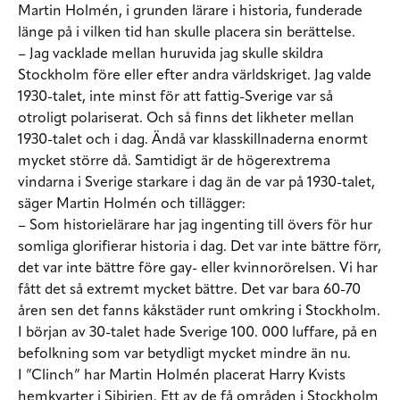
Martin Holmén, i grunden lärare i historia, funderade
länge på i vilken tid han skulle placera sin berättelse.
– Jag vacklade mellan huruvida jag skulle skildra
Stockholm före eller efter andra världskriget. Jag valde
1930-talet, inte minst för att fattig-Sverige var så
otroligt polariserat. Och så finns det likheter mellan
1930-talet och i dag. Ändå var klasskillnaderna enormt
mycket större då. Samtidigt är de högerextrema
vindarna i Sverige starkare i dag än de var på 1930-talet,
säger Martin Holmén och tillägger:
– Som historielärare har jag ingenting till övers för hur
somliga glorifierar historia i dag. Det var inte bättre förr,
det var inte bättre före gay- eller kvinnorörelsen. Vi har
fått det så extremt mycket bättre. Det var bara 60-70
åren sen det fanns kåkstäder runt omkring i Stockholm.
I början av 30-talet hade Sverige 100. 000 luffare, på en
befolkning som var betydligt mycket mindre än nu.
I ”Clinch” har Martin Holmén placerat Harry Kvists
hemkvarter i Sibirien. Ett av de få områden i Stockholm