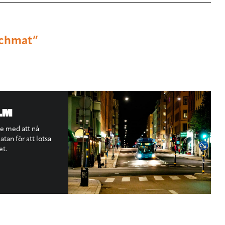
nchmat”
LM
te med att nå
tan för att lotsa
et.