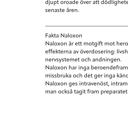
djupt oroade över att dödlighet
senaste åren.
Fakta Naloxon
Naloxon är ett motgift mot her
effekterna av överdosering: livs
nervsystemet och andningen.
Naloxon har inga beroendeframka
missbruka och det ger inga känd
Naloxon ges intravenöst, intram
man också tagit fram preparatet