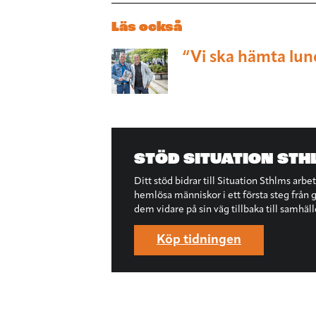
Läs också
“Vi ska hämta lu
STÖD SITUATION STH
Ditt stöd bidrar till Situation Sthlms arbe
hemlösa människor i ett första steg från ga
dem vidare på sin väg tillbaka till samhäll
Köp tidningen