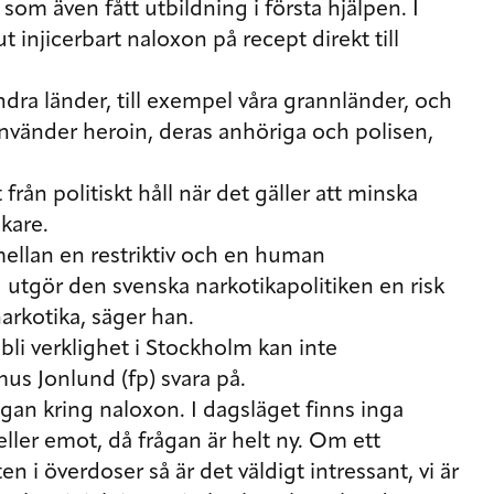
 som även fått utbildning i första hjälpen. I
t injicerbart naloxon på recept direkt till
dra länder, till exempel våra grannländer, och
 använder heroin, deras anhöriga och polisen,
st från politiskt håll när det gäller att minska
ukare.
ellan en restriktiv och en human
g utgör den svenska narkotikapolitiken en risk
arkotika, säger han.
li verklighet i Stockholm kan inte
us Jonlund (fp) svara på.
frågan kring naloxon. I dagsläget finns inga
eller emot, då frågan är helt ny. Om ett
 i överdoser så är det väldigt intressant, vi är