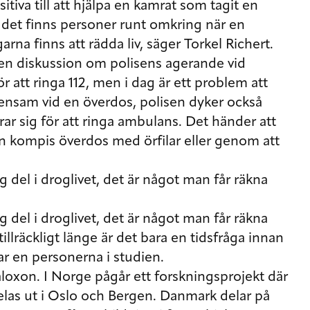
tiva till att hjälpa en kamrat som tagit en
t det finns personer runt omkring när en
arna finns att rädda liv, säger Torkel Richert.
en diskussion om polisens agerande vid
r att ringa 112, men i dag är ett problem att
ensam vid en överdos, polisen dyker också
ar sig för att ringa ambulans. Det händer att
en kompis överdos med örfilar eller genom att
 del i droglivet, det är något man får räkna
 del i droglivet, det är något man får räkna
illräckligt länge är det bara en tidsfråga innan
ar en personerna i studien.
naloxon. I Norge pågår ett forskningsprojekt där
elas ut i Oslo och Bergen. Danmark delar på