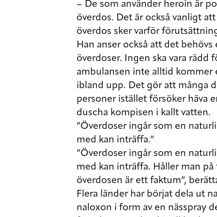
– De som använder heroin är posi
överdos. Det är också vanligt at
överdos sker varför förutsättning
Han anser också att det behövs 
överdoser. Ingen ska vara rädd fö
ambulansen inte alltid kommer 
ibland upp. Det gör att många dr
personer istället försöker häva 
duscha kompisen i kallt vatten.
”Överdoser ingår som en naturlig
med kan inträffa.”
”Överdoser ingår som en naturlig
med kan inträffa. Håller man på t
överdosen är ett faktum”, berätt
Flera länder har börjat dela ut 
naloxon i form av en nässpray d