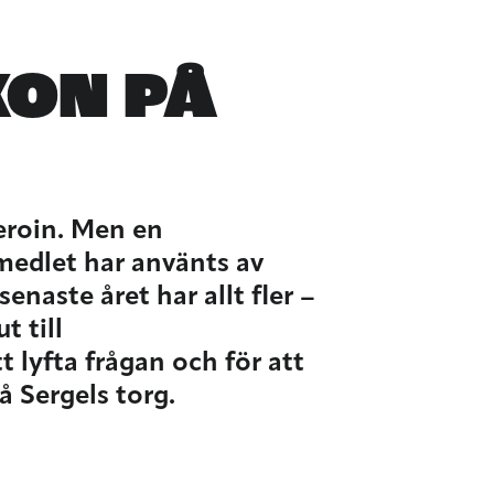
XON PÅ
eroin. Men en
medlet har använts av
aste året har allt fler –
t till
 lyfta frågan och för att
å Sergels torg.