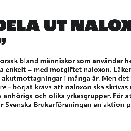
DELA UT NALO
”
sorsak bland människor som använder h
va enkelt – med motgiftet naloxon. Läke
kutmottagningar i många år. Men det sen
e - börjat kräva att naloxon ska skrivas u
anhöriga och olika yrkesgrupper. För att
ar Svenska Brukarföreningen en aktion p