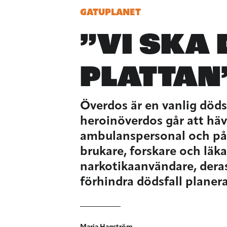
GATUPLANET
”VI SKA 
PLATTAN
Överdos är en vanlig död
heroinöverdos går att hä
ambulanspersonal och på a
brukare, forskare och läkar
narkotikaanvändare, deras 
förhindra dödsfall planer