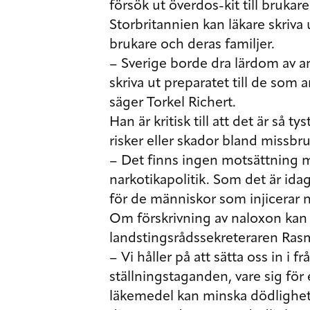
försök ut överdos-kit till brukare
Storbritannien kan läkare skriva u
brukare och deras familjer.
– Sverige borde dra lärdom av an
skriva ut preparatet till de som
säger Torkel Richert.
Han är kritisk till att det är så ty
risker eller skador bland missbr
– Det finns ingen motsättning m
narkotikapolitik. Som det är ida
för de människor som injicerar n
Om förskrivning av naloxon kan b
landstingsrådssekreteraren Rasm
– Vi håller på att sätta oss in i 
ställningstaganden, vare sig för 
läkemedel kan minska dödligheten