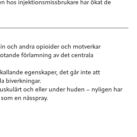
en hos injektionsmissbrukare har ökat de
oin och andra opioider och motverkar
hotande förlamning av det centrala
llande egenskaper, det går inte att
a biverkningar.
uskulärt och eller under huden – nyligen har
 som en nässpray.