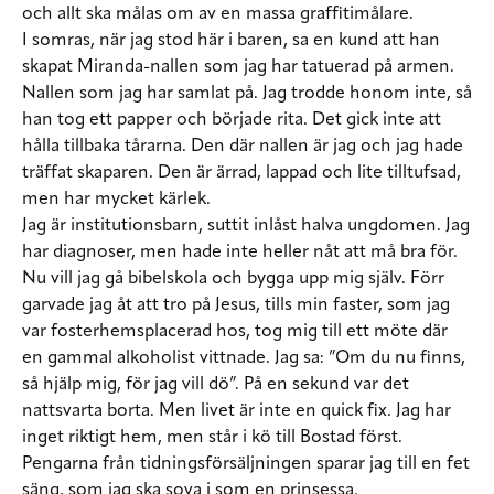
och allt ska målas om av en massa graffitimålare.
I somras, när jag stod här i baren, sa en kund att han
skapat Miranda-nallen som jag har tatuerad på armen.
Nallen som jag har samlat på. Jag trodde honom inte, så
han tog ett papper och började rita. Det gick inte att
hålla tillbaka tårarna. Den där nallen är jag och jag hade
träffat skaparen. Den är ärrad, lappad och lite tilltufsad,
men har mycket kärlek.
Jag är institutionsbarn, suttit inlåst halva ungdomen. Jag
har diagnoser, men hade inte heller nåt att må bra för.
Nu vill jag gå bibelskola och bygga upp mig själv. Förr
garvade jag åt att tro på Jesus, tills min faster, som jag
var fosterhemsplacerad hos, tog mig till ett möte där
en gammal alkoholist vittnade. Jag sa: ”Om du nu finns,
så hjälp mig, för jag vill dö”. På en sekund var det
nattsvarta borta. Men livet är inte en quick fix. Jag har
inget riktigt hem, men står i kö till Bostad först.
Pengarna från tidningsförsäljningen sparar jag till en fet
säng, som jag ska sova i som en prinsessa.