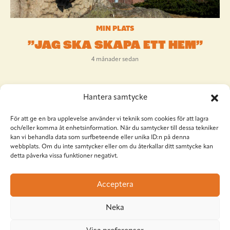
MIN PLATS
”JAG SKA SKAPA ETT HEM”
4 månader sedan
Hantera samtycke
För att ge en bra upplevelse använder vi teknik som cookies för att lagra
och/eller komma åt enhetsinformation. När du samtycker till dessa tekniker
kan vi behandla data som surfbeteende eller unika ID:n på denna
webbplats. Om du inte samtycker eller om du återkallar ditt samtycke kan
detta påverka vissa funktioner negativt.
Situation Sthlm
Torkel Knutssongatan 37
Acceptera
118 49 Stockholm
08-545 953 81
•
red@situationsthlm.se
Neka