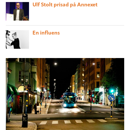
Ulf Stolt prisad på Annexet
En influens