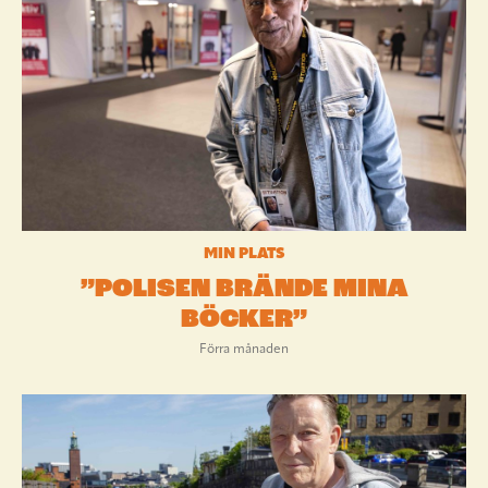
MIN PLATS
”POLISEN BRÄNDE MINA
BÖCKER”
Förra månaden