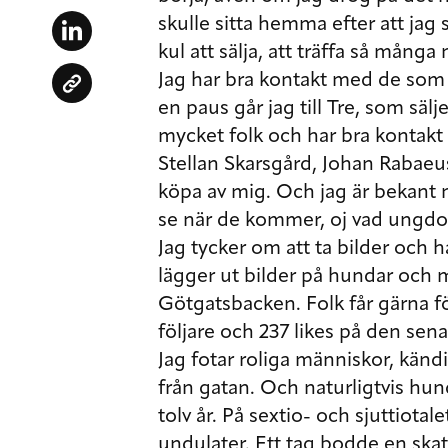
skulle sitta hemma efter att jag 
kul att sälja, att träffa så många
Jag har bra kontakt med de som j
en paus går jag till Tre, som säl
mycket folk och har bra kontak
Stellan Skarsgård, Johan Rabaeu
köpa av mig. Och jag är bekant
se när de kommer, oj vad ungdom
Jag tycker om att ta bilder och ha
lägger ut bilder på hundar och 
Götgatsbacken. Folk får gärna föl
följare och 237 likes på den sen
Jag fotar roliga människor, kändi
från gatan. Och naturligtvis hun
tolv år. På sextio- och sjuttiot
undulater. Ett tag bodde en ska