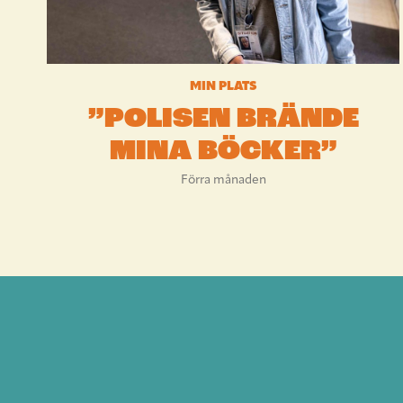
MIN PLATS
”POLISEN BRÄNDE
MINA BÖCKER”
Förra månaden