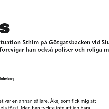
TS
Situation Sthlm på Götgatsbacken vid Sl
örevigar han också poliser och roliga m
 Holmberg
Det var en annan säljare, Åke, som fick mig att
ela först. Men han tyckte inte att jag bara