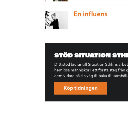
En influens
STÖD SITUATION STH
Ditt stöd bidrar till Situation Sthlms arbe
hemlösa människor i ett första steg från ga
dem vidare på sin väg tillbaka till samhäll
Köp tidningen