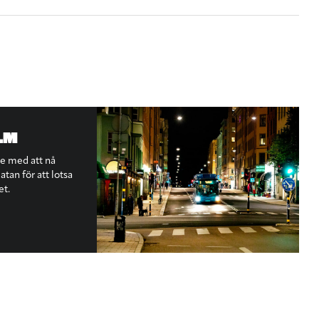
LM
te med att nå
tan för att lotsa
et.