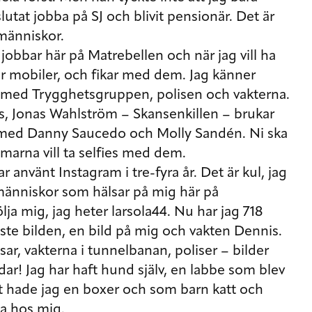
slutat jobba på SJ och blivit pensionär. Det är
 människor.
obbar här på Matrebellen och när jag vill ha
jer mobiler, och fikar med dem. Jag känner
t med Trygghetsgruppen, polisen och vakterna.
s, Jonas Wahlström – Skansenkillen – brukar
 med Danny Saucedo och Molly Sandén. Ni ska
arna vill ta selfies med dem.
r använt Instagram i tre-fyra år. Det är kul, jag
människor som hälsar på mig här på
ja mig, jag heter larsola44. Nu har jag 718
aste bilden, en bild på mig och vakten Dennis.
sar, vakterna i tunnelbanan, poliser – bilder
dar! Jag har haft hund själv, en labbe som blev
alet hade jag en boxer och som barn katt och
ta hos mig.