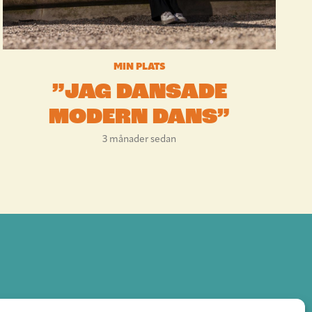
MIN PLATS
”JAG DANSADE
MODERN DANS”
3 månader sedan