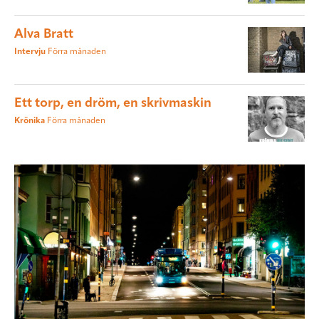
Alva Bratt
Intervju
Förra månaden
Ett torp, en dröm, en skrivmaskin
Krönika
Förra månaden