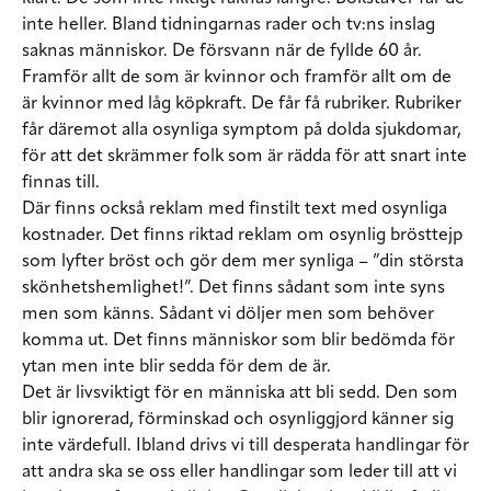
inte heller. Bland tidningarnas rader och tv:ns inslag
saknas människor. De försvann när de fyllde 60 år.
Framför allt de som är kvinnor och framför allt om de
är kvinnor med låg köpkraft. De får få rubriker. Rubriker
får däremot alla osynliga symptom på dolda sjukdomar,
för att det skrämmer folk som är rädda för att snart inte
finnas till.
Där finns också reklam med finstilt text med osynliga
kostnader. Det finns riktad reklam om osynlig brösttejp
som lyfter bröst och gör dem mer synliga – ”din största
skönhetshemlighet!”. Det finns sådant som inte syns
men som känns. Sådant vi döljer men som behöver
komma ut. Det finns människor som blir bedömda för
ytan men inte blir sedda för dem de är.
Det är livsviktigt för en människa att bli sedd. Den som
blir ignorerad, förminskad och osynliggjord känner sig
inte värdefull. Ibland drivs vi till desperata handlingar för
att andra ska se oss eller handlingar som leder till att vi