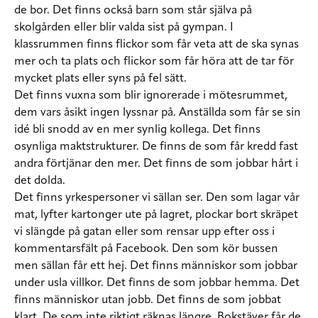
de bor. Det finns också barn som står själva på
skolgården eller blir valda sist på gympan. I
klassrummen finns flickor som får veta att de ska synas
mer och ta plats och flickor som får höra att de tar för
mycket plats eller syns på fel sätt.
Det finns vuxna som blir ignorerade i mötesrummet,
dem vars åsikt ingen lyssnar på. Anställda som får se sin
idé bli snodd av en mer synlig kollega. Det finns
osynliga maktstrukturer. De finns de som får kredd fast
andra förtjänar den mer. Det finns de som jobbar hårt i
det dolda.
Det finns yrkespersoner vi sällan ser. Den som lagar vår
mat, lyfter kartonger ute på lagret, plockar bort skräpet
vi slängde på gatan eller som rensar upp efter oss i
kommentarsfält på Facebook. Den som kör bussen
men sällan får ett hej. Det finns människor som jobbar
under usla villkor. Det finns de som jobbar hemma. Det
finns människor utan jobb. Det finns de som jobbat
klart. De som inte riktigt räknas längre. Bokstäver får de