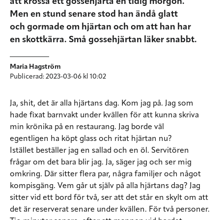
att krossa ett gossehjärta en tidig morgon.
Men en stund senare stod han ändå glatt
och gormade om hjärtan och om att han har
en skottkärra. Små gossehjärtan läker snabbt.
Maria Hagström
Publicerad: 2023-03-06 kl 10:02
Ja, shit, det
är alla hjärtans dag. Kom jag på. Jag som
hade fixat barnvakt under kvällen för att kunna skriva
min krönika på en restaurang. Jag borde väl
egentligen ha köpt glass och ritat hjärtan nu?
Istället beställer jag en sallad och en öl. Servitören
frågar om det bara blir jag. Ja, säger jag och ser mig
omkring. Där sitter flera par, några familjer och något
kompisgäng. Vem går ut själv på alla hjärtans dag? Jag
sitter vid ett bord för två, ser att det står en skylt om att
det är reserverat senare under kvällen. För två personer.