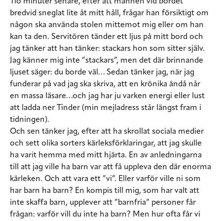
Tio minuter senare
, efter att mannen vid bordet
bredvid sneglat lite åt mitt håll, frågar han försiktigt om
någon ska använda stolen mittemot mig eller om han
kan ta den. Servitören tänder ett ljus på mitt bord och
jag tänker att han tänker: stackars hon som sitter själv.
Jag känner mig inte ”stackars”, men det där brinnande
ljuset säger: du borde väl… Sedan tänker jag, när jag
funderar på vad jag ska skriva, att en krönika ändå når
en massa läsare…och jag har ju varken energi eller lust
att ladda ner Tinder (min mejladress står längst fram i
tidningen).
Och sen tänker
jag, efter att ha skrollat sociala medier
och sett olika sorters kärleksförklaringar, att jag skulle
ha varit hemma med mitt hjärta. En av anledningarna
till att jag ville ha barn var att få uppleva den där enorma
kärleken. Och att vara ett ”vi”. Eller varför ville ni som
har barn ha barn? En kompis till mig, som har valt att
inte skaffa barn, upplever att ”barnfria” personer får
frågan: varför vill du inte ha barn? Men hur ofta får vi