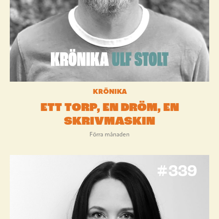
KRÖNIKA
ETT TORP, EN DRÖM, EN
SKRIVMASKIN
Förra månaden