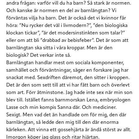
andra frågan: varför vill du ha barn? Så stark är normen.
Och kanske är normen en del av barnlängtan? Vi
förväntas vilja ha barn. Det är också det vi kvinnor får
höra: ”Nu rycker det väl i livmodern?”, ”den biologiska
klockan tickar”, ”är det modersinstinkten som talar?”
eller om att bli ”drabbad av bebisfeber”. Det är som att
barnlängtan ska sitta i våra kroppar. Men är den
biologisk? Det verkar inte så.
Barnlängtan handlar mest
om sociala komponenter,
samhället och förväntningar, säger en forskare jag har
snackat med. Sexdriften däremot, den sitter i kroppen.
Det är den som sett till att vi har fått barn och överlevt
som art. Förr åtminstone. Jag hade inte sex när min son
blev till. Istället fanns barnmorskan Lena, embryologen
Lasse och min kompis Sanna där. Och mediciner.
Sexigt. Men vad det än handlade om för mig, den där
barnlängtan, så ledde den mig till den där enorma
kärleken. Att vinna ett gossehjärta är ändå störst av allt.
Imorgon köper jag glass och ritar hjärtan.