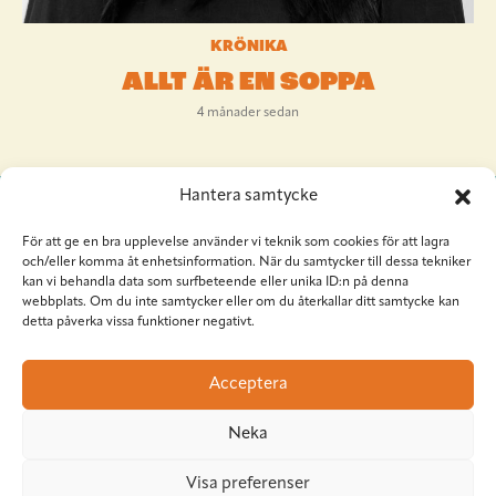
KRÖNIKA
ALLT ÄR EN SOPPA
4 månader sedan
Hantera samtycke
För att ge en bra upplevelse använder vi teknik som cookies för att lagra
och/eller komma åt enhetsinformation. När du samtycker till dessa tekniker
kan vi behandla data som surfbeteende eller unika ID:n på denna
webbplats. Om du inte samtycker eller om du återkallar ditt samtycke kan
detta påverka vissa funktioner negativt.
Situation Sthlm
Torkel Knutssongatan 37
Acceptera
118 49 Stockholm
08-545 953 81
•
red@situationsthlm.se
Neka
Visa preferenser
Följ Situation Sthlm