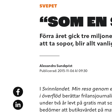
SVEPET
“SOM EN
Förra året gick tre miljone
att ta sopor, blir allt vanli
Alexandra Sundqvist
Publicerad: 2015-11-06 kl 09:30
I
Svinnlandet. Min resa genom en 
i överflöd
berättar frilansjourn
under två år levt på gratis mat 
bedömer att butiksvärdet på ma