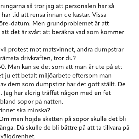
ningarna så tror jag att personalen har så
har tid att rensa innan de kastar. Vissa
t före-datum. Men grundproblemet är att
h att det är svårt att beräkna vad som kommer
vil protest mot matsvinnet, andra dumpstrar
rämsta drivkraften, tror du?
/50. Man kan se det som att man är ute på ett
t ju ett betalt miljöarbete eftersom man
få av dem som dumpstrar har det gott ställt. De
a. Jag har aldrig träffat någon med en fet
bland sopor på natten.
svinnet ska minska?
 Om man höjde skatten på sopor skulle det bli
änga. Då skulle de bli bättre på att ta tillvara på
 välgörenhet.