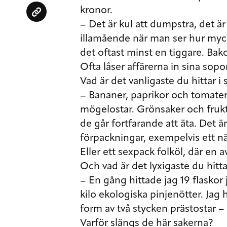
kronor.
– Det är kul att dumpstra, det är
illamående när man ser hur myck
det oftast minst en tiggare. Bak
Ofta låser affärerna in sina sopor
Vad är det vanligaste du hittar 
– Bananer, paprikor och tomater.
mögelostar. Grönsaker och frukt 
de går fortfarande att äta. Det är
förpackningar, exempelvis ett nä
Eller ett sexpack folköl, där en 
Och vad är det lyxigaste du hitt
– En gång hittade jag 19 flaskor 
kilo ekologiska pinjenötter. Jag 
form av två stycken prästostar – 
Varför slängs de här sakerna?