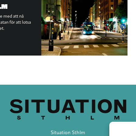
LM
te med att nå
tan för att lotsa
et.
Situation Sthlm