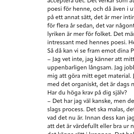
acceptera det. Det verkar som att
poesi för henne, och då även i u
på ett annat sätt, det är mer inti
för flera år sedan, det var någo
lyriken är mer för folket. Det mä
intressant med hennes poesi. Hon 
Så då kan vi se fram emot dina 
– Jag vet inte, jag känner att mit
uppenbarligen långsam. Jag jobba
mig att göra mitt eget material.
med det organiskt, det är dags n
Har du höga krav på dig själv?
– Det har jag väl kanske, men d
slags process. Det ska malas, de
vad det nu är. Innan dess kan jag
att det är värdefullt eller bra u