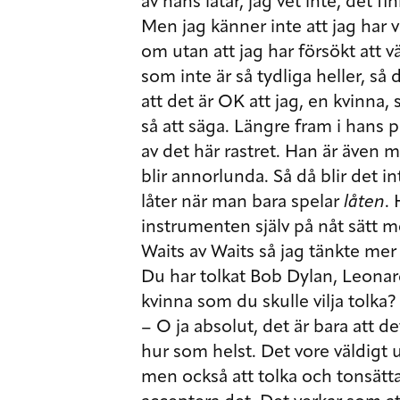
av hans låtar, jag vet inte, det 
Men jag känner inte att jag har v
om utan att jag har försökt att v
som inte är så tydliga heller, så
att det är OK att jag, en kvinna
så att säga. Längre fram i hans 
av det här rastret. Han är även 
blir annorlunda. Så då blir det i
låter när man bara spelar
låten
.
instrumenten själv på nåt sätt m
Waits av Waits så jag tänkte mer 
Du har tolkat Bob Dylan, Leona
kvinna som du skulle vilja tolka?
– O ja absolut, det är bara att d
hur som helst. Det vore väldigt 
men också att tolka och tonsätta