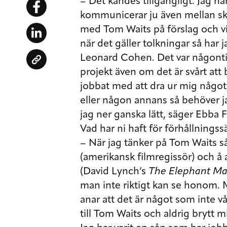
– Det kändes tillgängligt. Jag ha
kommunicerar ju även mellan ski
med Tom Waits på förslag och vi 
när det gäller tolkningar så har j
Leonard Cohen. Det var någontin
projekt även om det är svårt att b
jobbat med att dra ur mig något
eller någon annans så behöver 
jag ner ganska lätt, säger Ebba 
Vad har ni haft för förhållningss
– När jag tänker på Tom Waits s
(amerikansk filmregissör) och 
(David Lynch’s
The Elephant M
man inte riktigt kan se honom.
anar att det är något som inte våg
till Tom Waits och aldrig bryt