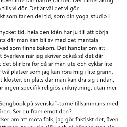
över inte blir bättre för det. Det fanns aldrig
lls vi dör. Det är väl det vi gör.
kt som tar en del tid, som din yoga-studio i
ycket tid, hela den idén har ju till att börja
ts där man kan bli av med det mentala
 vad som finns bakom. Det handlar om att
 överleva när jag skriver också så det där
 det blir bra för då är man ute och cyklar lite
 två platser som jag kan röra mig i lite grann.
t kloster, en plats där man kan dra sig undan,
ar ingen specifik religiös anknytning, utan mer
n Songbook på svenska”-turné tillsammans med
åren. Ser du fram emot den?
ycker om att möta folk, jag gör faktiskt det, även