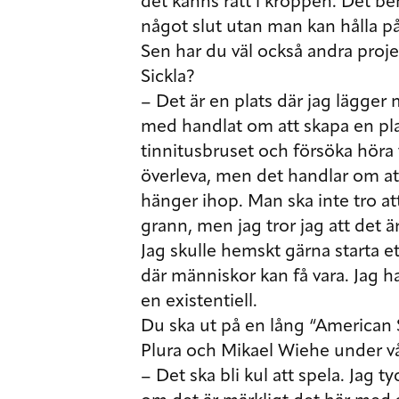
det känns rätt i kroppen. Det beh
något slut utan man kan hålla på ti
Sen har du väl också andra proje
Sickla?
– Det är en plats där jag lägger m
med handlat om att skapa en pla
tinnitusbruset och försöka höra
överleva, men det handlar om att
hänger ihop. Man ska inte tro att
grann, men jag tror jag att det är
Jag skulle hemskt gärna starta et
där människor kan få vara. Jag h
en existentiell.
Du ska ut på en lång “America
Plura och Mikael Wiehe under v
– Det ska bli kul att spela. Jag t