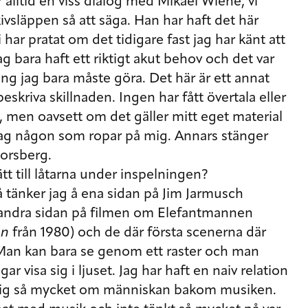
r alltid en viss dialog med Mikael Wiehe, vi
vsläppen så att säga. Han har haft det här
har pratat om det tidigare fast jag har känt att
ag bara haft ett riktigt akut behov och det var
g jag bara måste göra. Det här är ett annat
eskriva skillnaden. Ingen har fått övertala eller
, men oavsett om det gäller mitt eget material
jag någon som ropar på mig. Annars stänger
Forsberg.
ätt till låtarna under inspelningen?
å tänker jag å ena sidan på Jim Jarmusch
å andra sidan på filmen om Elefantmannen
an
från 1980) och de där första scenerna där
 Man kan bara se genom ett raster och man
ar visa sig i ljuset. Jag har haft en naiv relation
t mig så mycket om människan bakom musiken.