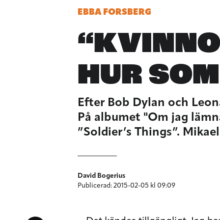
EBBA FORSBERG
“KVINNO
HUR SOM
Efter Bob Dylan och Leona
På albumet "Om jag lämna
”Soldier’s Things”. Mikae
David Bogerius
Publicerad: 2015-02-05 kl 09:09