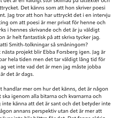
 det är en väldigt stor skillnad på låttexter och
ttrycket. Det känns som att hon skriver poesi
mt. Jag tror att hon har uttryckt det i en intervju
nting om att poesi är mer privat för henne och
rks i hennes skrivande och det är ju väldigt
är helt fantastisk på att skriva tycker jag.
Patti Smith-tolkningar så småningom?
t nästa projekt blir Ebba Forsberg igen. Jag är
r hela tiden men det tar väldigt lång tid för
 Jag vet inte vad det är men jag måste jobba
är det är dags.
et handlar mer om hur det känns, det är någon
t ska igenom alla bitarna och kvarnarna och
 inte känna att det är sant och det betyder inte
r någon annans perspektiv utan det är mer att