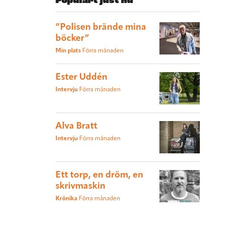
Populärt just nu
”Polisen brände mina
böcker”
Min plats
Förra månaden
Ester Uddén
Intervju
Förra månaden
Alva Bratt
Intervju
Förra månaden
Ett torp, en dröm, en
skrivmaskin
Krönika
Förra månaden