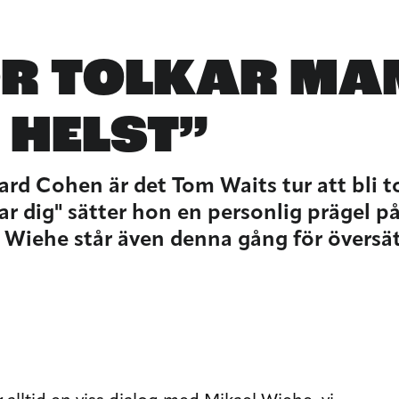
R TOLKAR MAN
 HELST”
rd Cohen är det Tom Waits tur att bli t
r dig" sätter hon en personlig prägel p
l Wiehe står även denna gång för översä