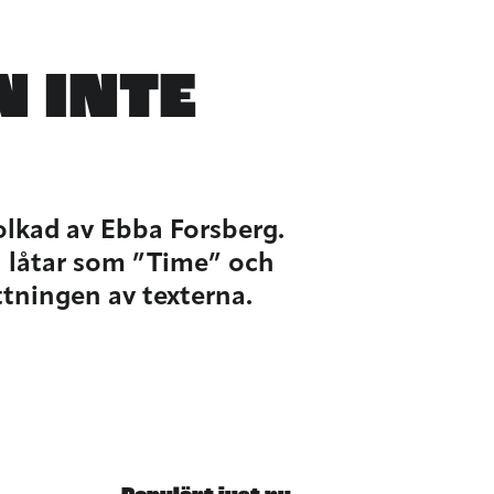
 INTE
olkad av Ebba Forsberg.
å låtar som ”Time” och
ttningen av texterna.