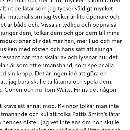
finns en man där, det är för mycket bakom ratten.
alt ut de låtar som jag tycker väldigt mycket
älja material som jag tycker är lite öppnare och
 det är både och. Vissa är tydliga och öppna så
, sjunger dem, tolkar dem och gör dem till mina
produktioner blir det mer han, mer ljud och mer
musiken med rösten och hans sätt att sjunga
ntressant när man skalar av och lyssnar hur det
 Han är som ett enmansband, som spelar alla
ed sin kropp. Det är ingen idé att göra en
att jag bara skulle ta låtarna och spela dem.
rd Cohen och nu Tom Waits. Finns det någon
et krävs ett annat mod. Kvinnor tolkar man inte
utmanande och kul att tolka Pattis Smith’s låtar
 hennes dikter. Jag vet inte ens om hon skulle