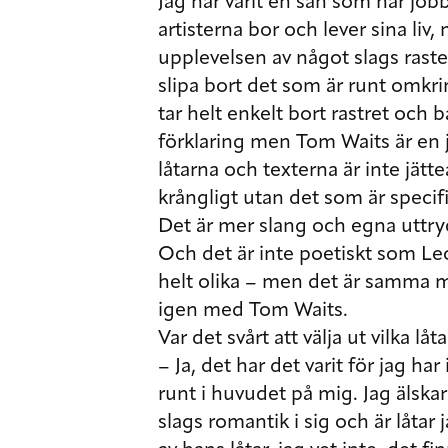
Jag har varit en sån som har jo
artisterna bor och lever sina liv
upplevelsen av något slags raster
slipa bort det som är runt omkrin
tar helt enkelt bort rastret och 
förklaring men Tom Waits är en 
låtarna och texterna är inte jätte
krångligt utan det som är specifi
Det är mer slang och egna uttryck
Och det är inte poetiskt som Le
helt olika – men det är samma
igen med Tom Waits.
Var det svårt att välja ut vilka lå
– Ja, det har det varit för jag h
runt i huvudet på mig. Jag älska
slags romantik i sig och är låta