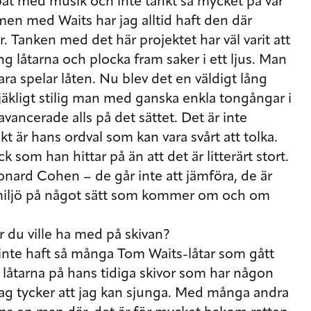
bbat med musik och inte tänkt så mycket på var
, men med Waits har jag alltid haft den där
. Tanken med det här projektet har väl varit att
g låtarna och plocka fram saker i ett ljus. Man
bara spelar låten. Nu blev det en väldigt lång
jäkligt stilig man med ganska enkla tongångar i
avancerade alls på det sättet. Det är inte
kt är hans ordval som kan vara svårt att tolka.
 som han hittar på än att det är litterärt stort.
onard Cohen – de går inte att jämföra, de är
 miljö på något sätt som kommer om och om
tar du ville ha med på skivan?
ar inte haft så många Tom Waits-låtar som gått
r låtarna på hans tidiga skivor som har någon
r jag tycker att jag kan sjunga. Med många andra