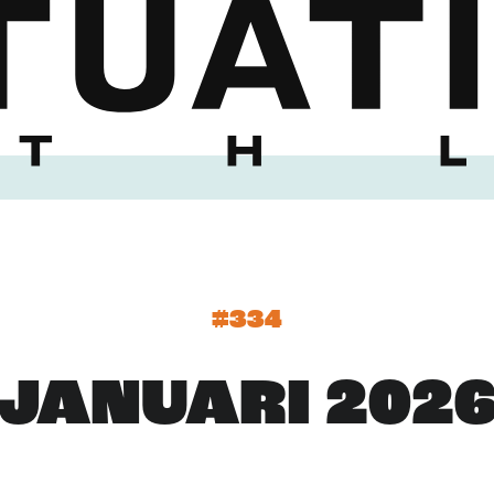
#334
JANUARI 202