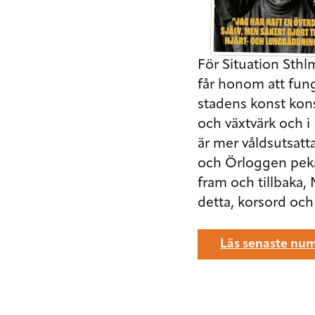
För Situation Sth
får honom att funge
stadens konst kon
och växtvärk och 
är mer våldsutsatta
och Örloggen peka
fram och tillbaka,
detta, korsord oc
Läs senaste num