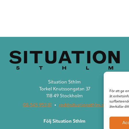
Situation Sthlm
Torkel Knutssongatan 37
För att ge e
118 49 Stockholm
åt enhetsinf
surfbeteende
08-545 953 81
•
red@situationsthlm.se
återkallar di
Följ Situation Sthlm
Ac