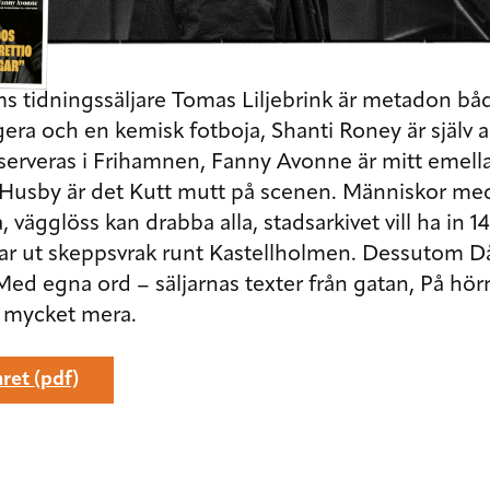
lms tidningssäljare Tomas Liljebrink är metadon b
ra och en kemisk fotboja, Shanti Roney är själv alla
serveras i Frihamnen, Fanny Avonne är mitt emell
i Husby är det Kutt mutt på scenen. Människor m
, vägglöss kan drabba alla, stadsarkivet vill ha in 
r ut skeppsvrak runt Kastellholmen. Dessutom Då
 Med egna ord – säljarnas texter från gatan, På hö
h mycket mera.
ret (pdf)