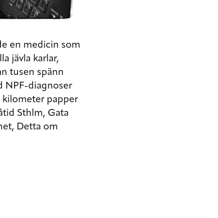
åde en medicin som
 jävla karlar,
an tusen spänn
ed NPF-diagnoser
14 kilometer papper
tid Sthlm, Gata
rnet, Detta om