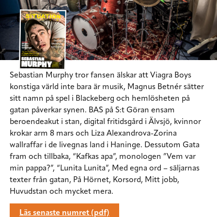
Sebastian Murphy tror fansen älskar att Viagra Boys
konstiga värld inte bara är musik, Magnus Betnér sätter
sitt namn på spel i Blackeberg och hemlösheten på
gatan påverkar synen. BAS på S:t Göran ensam
beroendeakut i stan, digital fritidsgård i Älvsjö, kvinnor
krokar arm 8 mars och Liza Alexandrova-Zorina
wallraffar i de livegnas land i Haninge. Dessutom Gata
fram och tillbaka, “Kafkas apa”, monologen ”Vem var
min pappa?”, “Lunita Lunita”, Med egna ord – säljarnas
texter från gatan, På Hörnet, Korsord, Mitt jobb,
Huvudstan och mycket mera.
Läs senaste numret (pdf)