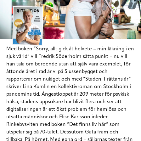
Med boken ”Sorry, allt gick åt helvete – min läkning i en
sjuk värld” vill Fredrik Söderholm sätta punkt – nu vill
han tala om beroende utan att själv vara exemplet, för
åttonde året i rad är vi på Slussenbygget och
rapporterar om nuläget och med ”Staden. I råttans år”
skriver Lina Kumlin en kollektivroman om Stockholm i
pandemins tid. Ångestloppet är 209 meter för psykisk
hälsa, stadens uppsökare har blivit flera och ser att
digitaliseringen är ett ökat problem för hemlösa och
utsatta människor och Elise Karlsson inleder
Rinkebysviten med boken ”Det finns liv här” som
utspelar sig på 70-talet. Dessutom Gata fram och
tillbaka, På hörnet, Med egna ord – säljarnas texter från