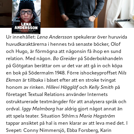
Ur innehållet:
Lena Andersson
spekulerar över huruvida
huvudkaraktärerna i hennes två senaste böcker, Olof
och Hugo, är förmögna att någonsin få ihop en sund
relation. Med någon.
Bo Greider
på Söderbokhandeln
på Götgatan berättar om ur det var att gå in och köpa
en bok på Södermalm 1948. Förre ishockeyproffset
Nils
Ekman
är tillbaka i båset efter att en stroke tvingat
honom av rinken.
Hillevi Hägglöf
och
Kelly Smith
på
företaget Textual Relations använder Internets
ostrukturerade textmängder för att analysera språk och
ordval.
Iggy Malmborg
har aldrig gjort något annat än
att spela teater. Situation Sthlm:s
Maria Hagström
tappar ansiktet på hal is men klarar av att leva med det.
I
Svepet:
Conny Nimmersjö, Ebba Forsberg, Karin