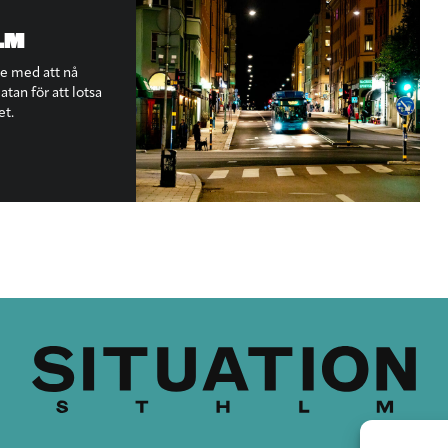
LM
te med att nå
tan för att lotsa
et.