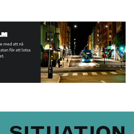
LM
te med att nå
tan för att lotsa
et.