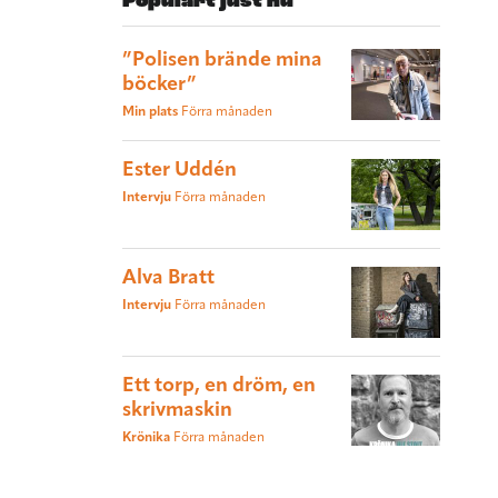
Populärt just nu
”Polisen brände mina
böcker”
Min plats
Förra månaden
Ester Uddén
Intervju
Förra månaden
Alva Bratt
Intervju
Förra månaden
Ett torp, en dröm, en
skrivmaskin
Krönika
Förra månaden