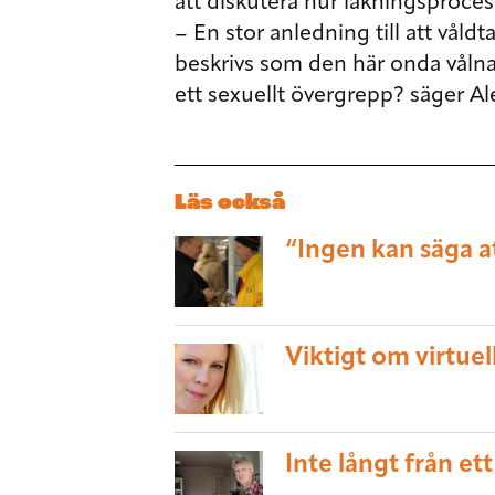
att diskutera hur läkningsprocess
– En stor anledning till att våldt
beskrivs som den här onda våln
ett sexuellt övergrepp? säger A
Läs också
“Ingen kan säga a
Viktigt om virtuel
Inte långt från et