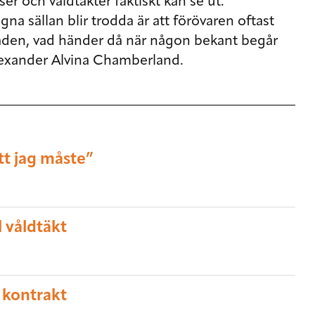
er och våldtäkter faktiskt kan se ut.
agna sällan blir trodda är att förövaren oftast
aden, vad händer då när någon bekant begår
lexander Alvina Chamberland.
tt jag måste”
l våldtäkt
t kontrakt