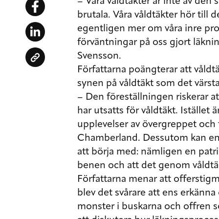
– Våra våldtäkter är inte av den
brutala. Våra våldtäkter hör till
egentligen mer om våra inre proc
förväntningar på oss gjort läk
Svensson.
Författarna poängterar att våldtäk
synen på våldtäkt som det värs
– Den föreställningen riskerar 
har utsatts för våldtäkt. Istället
upplevelser av övergreppet och t
Chamberland. Dessutom kan en fr
att börja med: nämligen en patria
benen och att det genom våldtäkt
Författarna menar att offerstig
blev det svårare att ens erkänn
monster i buskarna och offren so