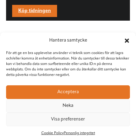
Köp tidningen
Hantera samtycke
För att ge en bra upplevelse använder vi teknik som cookies för att lagra
och/eller komma åt enhetsinformation. När du samtycker till dessa tekniker
kan vi behandla data som surfbeteende eller unika ID:n på denna
webbplats. Om du inte samtycker eller om du återkallar ditt samtycke kan
detta påverka vissa funktioner negativt.
Situation Sthlm
Torkel Knutssongatan 37
Acceptera
118 49 Stockholm
08-545 953 81
•
red@situationsthlm.se
Neka
Visa preferenser
Följ Situation Sthlm
Cookie Policy
Personlig integritet