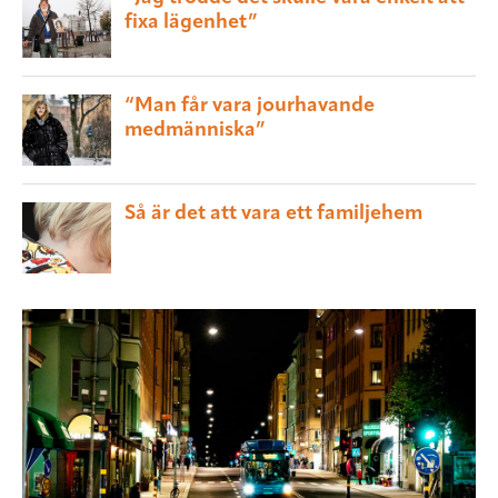
fixa lägenhet”
“Man får vara jourhavande
medmänniska”
Så är det att vara ett familjehem