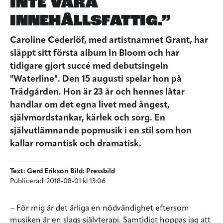
INTE VARA
INNEHÅLLSFATTIG.”
Caroline Cederlöf, med artistnamnet Grant, har
släppt sitt första album In Bloom och har
tidigare gjort succé med debutsingeln
"Waterline". Den 15 augusti spelar hon på
Trädgården. Hon är 23 år och hennes låtar
handlar om det egna livet med ångest,
självmordstankar, kärlek och sorg. En
självutlämnande popmusik i en stil som hon
kallar romantisk och dramatisk.
Text: Gerd Erikson Bild: Pressbild
Publicerad: 2018-08-01 kl 13:06
– För mig är det ärliga en nödvändighet eftersom
musiken är en slags självterapi. Samtidigt hoppas jag att