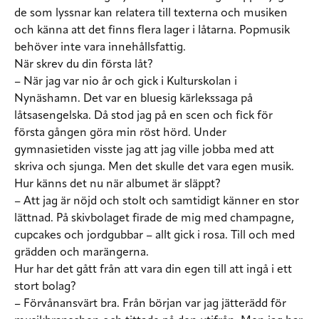
de som lyssnar kan relatera till texterna och musiken
och känna att det finns flera lager i låtarna. Popmusik
behöver inte vara innehållsfattig.
När skrev du din första låt?
– När jag var nio år och gick i Kulturskolan i
Nynäshamn. Det var en bluesig kärlekssaga på
låtsasengelska. Då stod jag på en scen och fick för
första gången göra min röst hörd. Under
gymnasietiden visste jag att jag ville jobba med att
skriva och sjunga. Men det skulle det vara egen musik.
Hur känns det nu när albumet är släppt?
– Att jag är nöjd och stolt och samtidigt känner en stor
lättnad. På skivbolaget firade de mig med champagne,
cupcakes och jordgubbar – allt gick i rosa. Till och med
grädden och marängerna.
Hur har det gått från att vara din egen till att ingå i ett
stort bolag?
– Förvånansvärt bra. Från början var jag jätterädd för