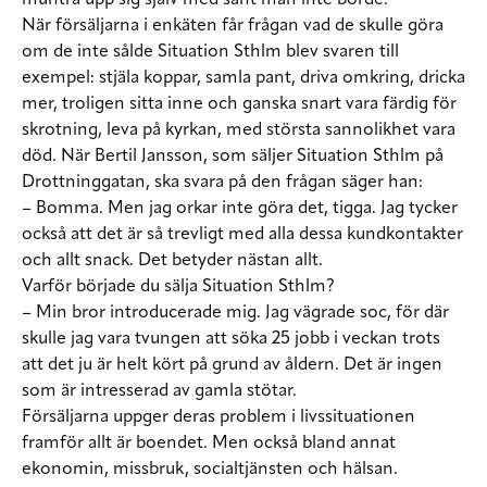
muntra upp sig själv med sånt man inte borde.
När försäljarna i enkäten får frågan vad de skulle göra
om de inte sålde Situation Sthlm blev svaren till
exempel: stjäla koppar, samla pant, driva omkring, dricka
mer, troligen sitta inne och ganska snart vara färdig för
skrotning, leva på kyrkan, med största sannolikhet vara
död. När Bertil Jansson, som säljer Situation Sthlm på
Drottninggatan, ska svara på den frågan säger han:
– Bomma. Men jag orkar inte göra det, tigga. Jag tycker
också att det är så trevligt med alla dessa kundkontakter
och allt snack. Det betyder nästan allt.
Varför började du sälja Situation Sthlm?
– Min bror introducerade mig. Jag vägrade soc, för där
skulle jag vara tvungen att söka 25 jobb i veckan trots
att det ju är helt kört på grund av åldern. Det är ingen
som är intresserad av gamla stötar.
Försäljarna uppger deras problem i livssituationen
framför allt är boendet. Men också bland annat
ekonomin, missbruk, socialtjänsten och hälsan.