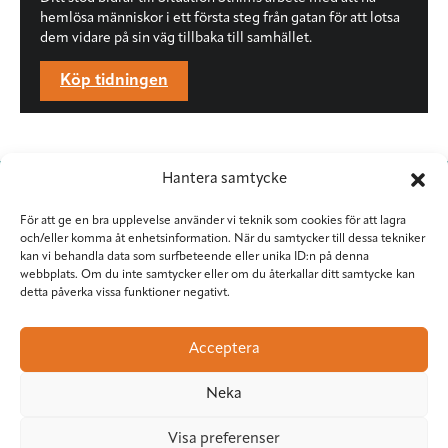
hemlösa människor i ett första steg från gatan för att lotsa
dem vidare på sin väg tillbaka till samhället.
Köp tidningen
Hantera samtycke
För att ge en bra upplevelse använder vi teknik som cookies för att lagra
och/eller komma åt enhetsinformation. När du samtycker till dessa tekniker
kan vi behandla data som surfbeteende eller unika ID:n på denna
webbplats. Om du inte samtycker eller om du återkallar ditt samtycke kan
detta påverka vissa funktioner negativt.
Situation Sthlm
Torkel Knutssongatan 37
Acceptera
118 49 Stockholm
08-545 953 81
•
red@situationsthlm.se
Neka
Följ Situation Sthlm
Visa preferenser