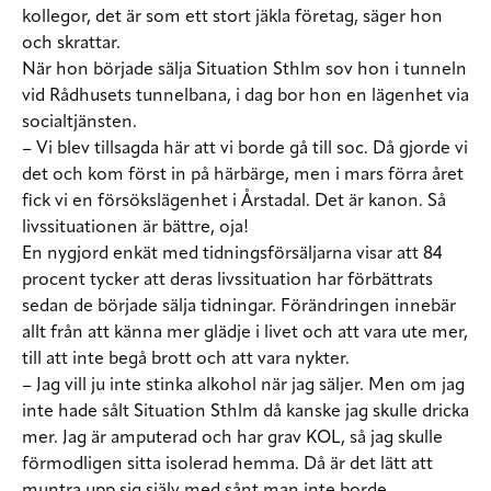
kollegor, det är som ett stort jäkla företag, säger hon
och skrattar.
När hon började sälja Situation Sthlm sov hon i tunneln
vid Rådhusets tunnelbana, i dag bor hon en lägenhet via
socialtjänsten.
– Vi blev tillsagda här att vi borde gå till soc. Då gjorde vi
det och kom först in på härbärge, men i mars förra året
fick vi en försökslägenhet i Årstadal. Det är kanon. Så
livssituationen är bättre, oja!
En nygjord enkät med tidningsförsäljarna visar att 84
procent tycker att deras livssituation har förbättrats
sedan de började sälja tidningar. Förändringen innebär
allt från att känna mer glädje i livet och att vara ute mer,
till att inte begå brott och att vara nykter.
– Jag vill ju inte stinka alkohol när jag säljer. Men om jag
inte hade sålt Situation Sthlm då kanske jag skulle dricka
mer. Jag är amputerad och har grav KOL, så jag skulle
förmodligen sitta isolerad hemma. Då är det lätt att