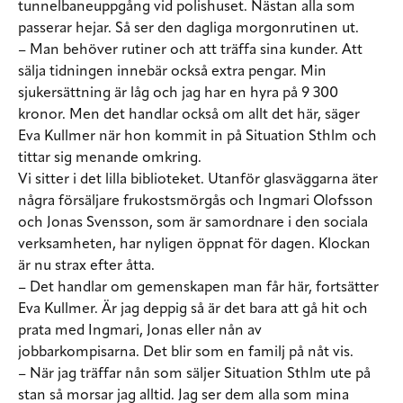
tunnelbaneuppgång vid polishuset. Nästan alla som
passerar hejar. Så ser den dagliga morgonrutinen ut.
– Man behöver rutiner och att träffa sina kunder. Att
sälja tidningen innebär också extra pengar. Min
sjukersättning är låg och jag har en hyra på 9 300
kronor. Men det handlar också om allt det här, säger
Eva Kullmer när hon kommit in på Situation Sthlm och
tittar sig menande omkring.
Vi sitter i det lilla biblioteket. Utanför glasväggarna äter
några försäljare frukostsmörgås och Ingmari Olofsson
och Jonas Svensson, som är samordnare i den sociala
verksamheten, har nyligen öppnat för dagen. Klockan
är nu strax efter åtta.
– Det handlar om gemenskapen man får här, fortsätter
Eva Kullmer. Är jag deppig så är det bara att gå hit och
prata med Ingmari, Jonas eller nån av
jobbarkompisarna. Det blir som en familj på nåt vis.
– När jag träffar nån som säljer Situation Sthlm ute på
stan så morsar jag alltid. Jag ser dem alla som mina