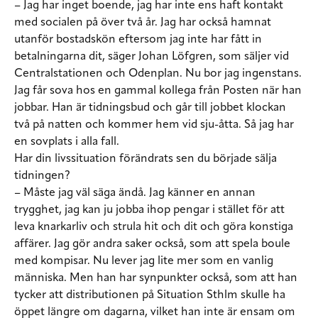
– Jag har inget boende, jag har inte ens haft kontakt
med socialen på över två år. Jag har också hamnat
utanför bostadskön eftersom jag inte har fått in
betalningarna dit, säger Johan Löfgren, som säljer vid
Centralstationen och Odenplan. Nu bor jag ingenstans.
Jag får sova hos en gammal kollega från Posten när han
jobbar. Han är tidningsbud och går till jobbet klockan
två på natten och kommer hem vid sju-åtta. Så jag har
en sovplats i alla fall.
Har din livssituation förändrats sen du började sälja
tidningen?
– Måste jag väl säga ändå. Jag känner en annan
trygghet, jag kan ju jobba ihop pengar i stället för att
leva knarkarliv och strula hit och dit och göra konstiga
affärer. Jag gör andra saker också, som att spela boule
med kompisar. Nu lever jag lite mer som en vanlig
människa. Men han har synpunkter också, som att han
tycker att distributionen på Situation Sthlm skulle ha
öppet längre om dagarna, vilket han inte är ensam om