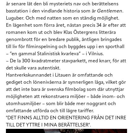
år senare lät den bli mysteriets nav och berättelsens
basstation i den vindlande historia som är
Gentlemen
.
Luguber. Och med natten som en ständig möjlighet.
En lägenhet som förra året, nästan precis 34 år efter att
romanen kom ut och blev Klas Östergrens litterära
genombrott för en bredare publik, äntligen bringades
till liv för filminspelning och byggdes upp i en sporthall
– ”en gammal Stalinistisk kvarleva” – i Vilnius.
– De la 300 kvadratmeter stavparkett, med knarr, för att
det skulle vara autentiskt.
Hantverkskunnandet i Litauen är omfattande och
gediget och lönenivåerna är synnerligen låga, vilket gör
att det inte bara är svenska filmbolag som där utnyttjar
möjligheten att rekonstruera miljöer – både inom- och
utomhusmiljöer – som blir både mer noggrant och
omfattande utförda och till lägre tariffer.
"DET FINNS ALLTID EN ORIENTERING FRÅN DET INRE
TILL DET YTTRE I MINA BERÄTTELSER".