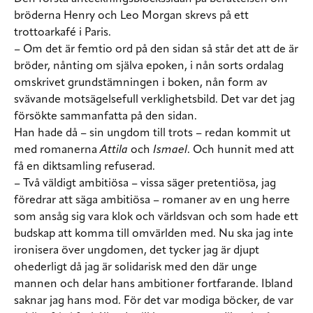
bröderna Henry och Leo Morgan skrevs på ett
trottoarkafé i Paris.
– Om det är femtio ord på den sidan så står det att de är
bröder, nånting om själva epoken, i nån sorts ordalag
omskrivet grundstämningen i boken, nån form av
svävande motsägelsefull verklighetsbild. Det var det jag
försökte sammanfatta på den sidan.
Han hade då – sin ungdom till trots – redan kommit ut
med romanerna
Attila
och
Ismael
. Och hunnit med att
få en diktsamling refuserad.
– Två väldigt ambitiösa – vissa säger pretentiösa, jag
föredrar att säga ambitiösa – romaner av en ung herre
som ansåg sig vara klok och världsvan och som hade ett
budskap att komma till omvärlden med. Nu ska jag inte
ironisera över ungdomen, det tycker jag är djupt
ohederligt då jag är solidarisk med den där unge
mannen och delar hans ambitioner fortfarande. Ibland
saknar jag hans mod. För det var modiga böcker, de var