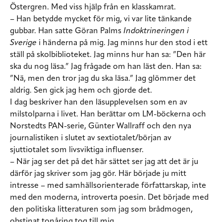
Östergren. Med viss hjälp från en klasskamrat.
– Han betydde mycket för mig, vi var lite tänkande
gubbar. Han satte Göran Palms
Indoktrineringen i
Sverige
i händerna på mig. Jag minns hur den stod i ett
ställ på skolbiblioteket. Jag minns hur han sa: ”Den här
ska du nog läsa.” Jag frågade om han läst den. Han sa:
”Nä, men den tror jag du ska läsa.” Jag glömmer det
aldrig. Sen gick jag hem och gjorde det.
I dag beskriver han den läsupplevelsen som en av
milstolparna i livet. Han berättar om LM-böckerna och
Norstedts PAN-serie, Günter Wallraff och den nya
journalistiken i slutet av sextiotalet/början av
sjuttiotalet som livsviktiga influenser.
– När jag ser det på det här sättet ser jag att det är ju
därför jag skriver som jag gör. Här började ju mitt
intresse – med samhällsorienterade författarskap, inte
med den moderna, introverta poesin. Det började med
den politiska litteraturen som jag som brådmogen,
obstinat tonåring tog till mig.