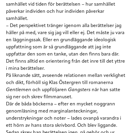
samhället vid tiden för berättelsen – hur samhället
påverkar individen och hur individen påverkar
samhället.
– Det perspektivet tränger igenom alla berättelser jag
håller på med, vare sig jag vill eller ej. Det måste ju vara
en läggningssak. Eller en grundläggande ideologisk
uppfattning som är så grundläggande att jag inte
uppfattar den som en tanke, utan den finns bara där.
Det finns alltid en orientering från det inre till det yttre
i mina berättelser.
På liknande sätt, avseende relationen mellan verklighet
och dikt, förhöll sig Klas Östergren till romanerna
Gentlemen
och uppföljaren
Gangsters
när han satte
sig ner och skrev filmmanuset.
Där de båda böckerna – efter en mycket noggrann
genomläsning med marginalanteckningar,
understrykningar och noter – lades ovanpå varandra i
ett hörn av hans stora skrivbord. Och blev liggande.
Sedan skrev han berättelsen igen, på gehör och ur