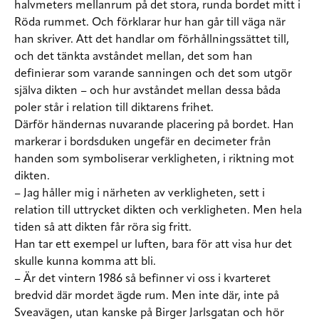
halvmeters mellanrum på det stora, runda bordet mitt i
Röda rummet. Och förklarar hur han går till väga när
han skriver. Att det handlar om förhållningssättet till,
och det tänkta avståndet mellan, det som han
definierar som varande sanningen och det som utgör
själva dikten – och hur avståndet mellan dessa båda
poler står i relation till diktarens frihet.
Därför händernas nuvarande placering på bordet. Han
markerar i bordsduken ungefär en decimeter från
handen som symboliserar verkligheten, i riktning mot
dikten.
– Jag håller mig i närheten av verkligheten, sett i
relation till uttrycket dikten och verkligheten. Men hela
tiden så att dikten får röra sig fritt.
Han tar ett exempel ur luften, bara för att visa hur det
skulle kunna komma att bli.
– Är det vintern 1986 så befinner vi oss i kvarteret
bredvid där mordet ägde rum. Men inte där, inte på
Sveavägen, utan kanske på Birger Jarlsgatan och hör