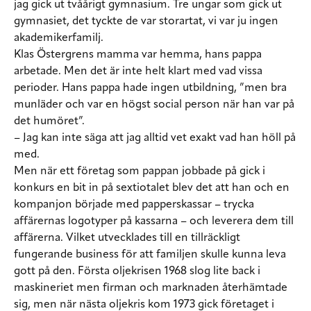
jag gick ut tvåårigt gymnasium. Tre ungar som gick ut
gymnasiet, det tyckte de var storartat, vi var ju ingen
akademikerfamilj.
Klas Östergrens mamma var hemma, hans pappa
arbetade. Men det är inte helt klart med vad vissa
perioder. Hans pappa hade ingen utbildning, ”men bra
munläder och var en högst social person när han var på
det humöret”.
– Jag kan inte säga att jag alltid vet exakt vad han höll på
med.
Men när ett företag som pappan jobbade på gick i
konkurs en bit in på sextiotalet blev det att han och en
kompanjon började med papperskassar – trycka
affärernas logotyper på kassarna – och leverera dem till
affärerna. Vilket utvecklades till en tillräckligt
fungerande business för att familjen skulle kunna leva
gott på den. Första oljekrisen 1968 slog lite back i
maskineriet men firman och marknaden återhämtade
sig, men när nästa oljekris kom 1973 gick företaget i