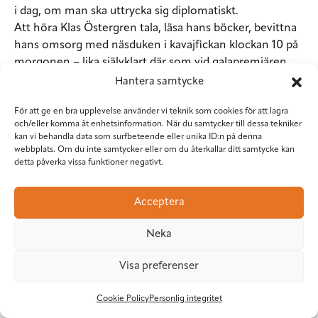
i dag, om man ska uttrycka sig diplomatiskt.
Att höra Klas Östergren tala, läsa hans böcker, bevittna
hans omsorg med näsduken i kavajfickan klockan 10 på
morgonen – lika självklart där som vid galapremiären
klockan 19 dagen innan – ger vid handen att han är en
Hantera samtycke
noggrann man.
För att ge en bra upplevelse använder vi teknik som cookies för att lagra
– Jag är ganska petig med arbete, språk, hur jag skriver.
och/eller komma åt enhetsinformation. När du samtycker till dessa tekniker
Sent på natten kan jag säkert uppföra mig som en
kan vi behandla data som surfbeteende eller unika ID:n på denna
slarver vissa kvällar. Absolut. Men det är ju ingenting
webbplats. Om du inte samtycker eller om du återkallar ditt samtycke kan
detta påverka vissa funktioner negativt.
som ska drabba allmänheten.
– Se det så här: Jag har en idé om en berättelse jag vill
skriva, jag kommer att göra det en enda gång i livet, just
Acceptera
den berättelsen. Det kanske tar ett år av arbete i
anspråk av mitt liv. Ska jag då slarva bort detta och bli
Neka
snabbt klar och inte tänka igenom allting en extra
Visa preferenser
gång? Som är absolut avgörande och kan lyfta det hela
från ett mediokert till ett hyfsat bra plan. Då är jag ju
Cookie Policy
Personlig integritet
dum om jag skyndar på.