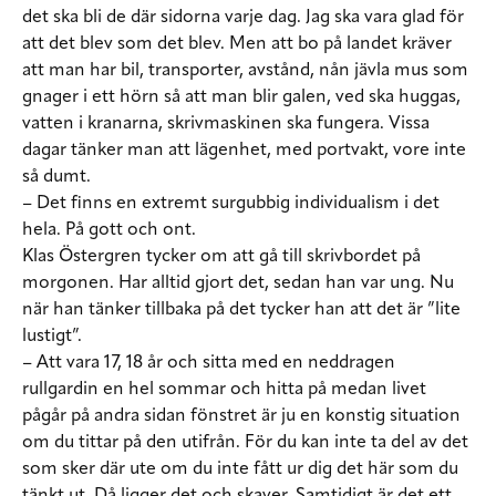
det ska bli de där sidorna varje dag. Jag ska vara glad för
att det blev som det blev. Men att bo på landet kräver
att man har bil, transporter, avstånd, nån jävla mus som
gnager i ett hörn så att man blir galen, ved ska huggas,
vatten i kranarna, skrivmaskinen ska fungera. Vissa
dagar tänker man att lägenhet, med portvakt, vore inte
så dumt.
– Det finns en extremt surgubbig individualism i det
hela. På gott och ont.
Klas Östergren tycker om att gå till skrivbordet på
morgonen. Har alltid gjort det, sedan han var ung. Nu
när han tänker tillbaka på det tycker han att det är ”lite
lustigt”.
– Att vara 17, 18 år och sitta med en neddragen
rullgardin en hel sommar och hitta på medan livet
pågår på andra sidan fönstret är ju en konstig situation
om du tittar på den utifrån. För du kan inte ta del av det
som sker där ute om du inte fått ur dig det här som du