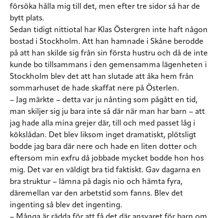
försöka hålla mig till det, men efter tre sidor så har de
bytt plats.
Sedan tidigt nittiotal har Klas Östergren inte haft någon
bostad i Stockholm. Att han hamnade i Skåne berodde
på att han skilde sig från sin första hustru och då de inte
kunde bo tillsammans i den gemensamma lägenheten i
Stockholm blev det att han slutade att åka hem från
sommarhuset de hade skaffat nere på Österlen.
– Jag märkte – detta var ju nånting som pågått en tid,
man skiljer sig ju bara inte så där när man har barn – att
jag hade alla mina grejer där, till och med passet låg i
kökslådan. Det blev liksom inget dramatiskt, plötsligt
bodde jag bara där nere och hade en liten dotter och
eftersom min exfru då jobbade mycket bodde hon hos
mig. Det var en väldigt bra tid faktiskt. Gav dagarna en
bra struktur – lämna på dagis nio och hämta fyra,
däremellan var den arbetstid som fanns. Blev det
ingenting så blev det ingenting.
– Många är rädda för att få det där ansvaret för barn om