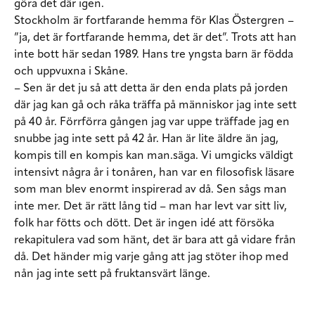
göra det där igen.
Stockholm är fortfarande hemma för Klas Östergren –
”ja, det är fortfarande hemma, det är det”. Trots att han
inte bott här sedan 1989. Hans tre yngsta barn är födda
och uppvuxna i Skåne.
– Sen är det ju så att detta är den enda plats på jorden
där jag kan gå och råka träffa på människor jag inte sett
på 40 år. Förrförra gången jag var uppe träffade jag en
snubbe jag inte sett på 42 år. Han är lite äldre än jag,
kompis till en kompis kan man.säga. Vi umgicks väldigt
intensivt några år i tonåren, han var en filosofisk läsare
som man blev enormt inspirerad av då. Sen sågs man
inte mer. Det är rätt lång tid – man har levt var sitt liv,
folk har fötts och dött. Det är ingen idé att försöka
rekapitulera vad som hänt, det är bara att gå vidare från
då. Det händer mig varje gång att jag stöter ihop med
nån jag inte sett på fruktansvärt länge.