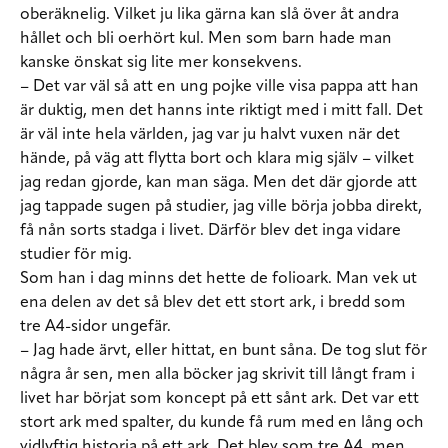
oberäknelig. Vilket ju lika gärna kan slå över åt andra
hållet och bli oerhört kul. Men som barn hade man
kanske önskat sig lite mer konsekvens.
– Det var väl så att en ung pojke ville visa pappa att han
är duktig, men det hanns inte riktigt med i mitt fall. Det
är väl inte hela världen, jag var ju halvt vuxen när det
hände, på väg att flytta bort och klara mig själv – vilket
jag redan gjorde, kan man säga. Men det där gjorde att
jag tappade sugen på studier, jag ville börja jobba direkt,
få nån sorts stadga i livet. Därför blev det inga vidare
studier för mig.
Som han i dag minns det hette de folioark. Man vek ut
ena delen av det så blev det ett stort ark, i bredd som
tre A4-sidor ungefär.
– Jag hade ärvt, eller hittat, en bunt såna. De tog slut för
några år sen, men alla böcker jag skrivit till långt fram i
livet har börjat som koncept på ett sånt ark. Det var ett
stort ark med spalter, du kunde få rum med en lång och
vidlyftig historia på ett ark. Det blev som tre A4, men