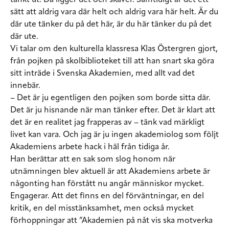
tänkt ut. Då ligger det och skaver. Samtidigt är det ett
sätt att aldrig vara där helt och aldrig vara här helt. Är du
där ute tänker du på det här, är du här tänker du på det
där ute.
Vi talar om den kulturella klassresa Klas Östergren gjort,
från pojken på skolbiblioteket till att han snart ska göra
sitt inträde i Svenska Akademien, med allt vad det
innebär.
– Det är ju egentligen den pojken som borde sitta där.
Det är ju hisnande när man tänker efter. Det är klart att
det är en realitet jag frapperas av – tänk vad märkligt
livet kan vara. Och jag är ju ingen akademiolog som följt
Akademiens arbete hack i häl från tidiga år.
Han berättar att en sak som slog honom när
utnämningen blev aktuell är att Akademiens arbete är
någonting han förstått nu angår människor mycket.
Engagerar. Att det finns en del förväntningar, en del
kritik, en del misstänksamhet, men också mycket
förhoppningar att ”Akademien på nåt vis ska motverka