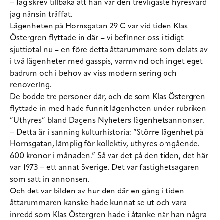
– Jag skrev tillbaka att han var den trevligaste hyresvärd
jag nånsin träffat.
Lägenheten på Hornsgatan 29 C var vid tiden Klas
Östergren flyttade in där – vi befinner oss i tidigt
sjuttiotal nu – en före detta åttarummare som delats av
i två lägenheter med gasspis, varmvind och inget eget
badrum och i behov av viss modernisering och
renovering.
De bodde tre personer där, och de som Klas Östergren
flyttade in med hade funnit lägenheten under rubriken
”Uthyres” bland Dagens Nyheters lägenhetsannonser.
– Detta är i sanning kulturhistoria: ”Större lägenhet på
Hornsgatan, lämplig för kollektiv, uthyres omgående.
600 kronor i månaden.” Så var det på den tiden, det här
var 1973 – ett annat Sverige. Det var fastighetsägaren
som satt in annonsen.
Och det var bilden av hur den där en gång i tiden
åttarummaren kanske hade kunnat se ut och vara
inredd som Klas Östergren hade i åtanke när han några