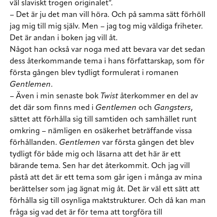
väl slaviskt trogen originalet”.
– Det är ju det man vill höra. Och på samma sätt förhöll
jag mig till mig själv. Men – jag tog mig väldiga friheter.
Det är andan i boken jag vill åt.
Något han också var noga med att bevara var det sedan
dess återkommande tema i hans författarskap, som för
första gången blev tydligt formulerat i romanen
Gentlemen
.
– Även i min senaste bok
Twist
återkommer en del av
det där som finns med i
Gentlemen
och
Gangsters
,
sättet att förhålla sig till samtiden och samhället runt
omkring – nämligen en osäkerhet beträffande vissa
förhållanden.
Gentlemen
var första gången det blev
tydligt för både mig och läsarna att det här är ett
bärande tema. Sen har det återkommit. Och jag vill
påstå att det är ett tema som går igen i många av mina
berättelser som jag ägnat mig åt. Det är väl ett sätt att
förhålla sig till osynliga maktstrukturer. Och då kan man
fråga sig vad det är för tema att torgföra till