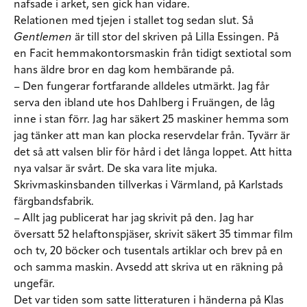
nafsade i arket, sen gick han vidare.
Relationen med tjejen i stallet tog sedan slut. Så
Gentlemen
är till stor del skriven på Lilla Essingen. På
en Facit hemmakontorsmaskin från tidigt sextiotal som
hans äldre bror en dag kom hembärande på.
– Den fungerar fortfarande alldeles utmärkt. Jag får
serva den ibland ute hos Dahlberg i Fruängen, de låg
inne i stan förr. Jag har säkert 25 maskiner hemma som
jag tänker att man kan plocka reservdelar från. Tyvärr är
det så att valsen blir för hård i det långa loppet. Att hitta
nya valsar är svårt. De ska vara lite mjuka.
Skrivmaskinsbanden tillverkas i Värmland, på Karlstads
färgbandsfabrik.
– Allt jag publicerat har jag skrivit på den. Jag har
översatt 52 helaftonspjäser, skrivit säkert 35 timmar film
och tv, 20 böcker och tusentals artiklar och brev på en
och samma maskin. Avsedd att skriva ut en räkning på
ungefär.
Det var tiden som satte litteraturen i händerna på Klas