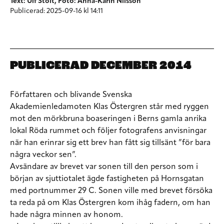
Text: Ulf Stolt, Foto: Anna-Karin Nilsson
Publicerad: 2025-09-16 kl 14:11
PUBLICERAD DECEMBER 2014
Författaren och blivande Svenska
Akademienledamoten Klas Östergren står med ryggen
mot den mörkbruna boaseringen i Berns gamla anrika
lokal Röda rummet och följer fotografens anvisningar
när han erinrar sig ett brev han fått sig tillsänt ”för bara
några veckor sen”.
Avsändare av brevet var sonen till den person som i
början av sjuttiotalet ägde fastigheten på Hornsgatan
med portnummer 29 C. Sonen ville med brevet försöka
ta reda på om Klas Östergren kom ihåg fadern, om han
hade några minnen av honom.