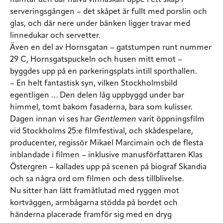
serveringsgången – det skåpet är fullt med porslin och
glas, och där nere under bänken ligger travar med
linnedukar och servetter.
Även en del av Hornsgatan – gatstumpen runt nummer
29 C, Hornsgatspuckeln och husen mitt emot –
byggdes upp på en parkeringsplats intill sporthallen.
– En helt fantastisk syn, vilken Stockholmsbild
egentligen … Den delen låg uppbyggd under bar
himmel, tomt bakom fasaderna, bara som kulisser.
Dagen innan vi ses har
Gentlemen
varit öppningsfilm
vid Stockholms 25:e filmfestival, och skådespelare,
producenter, regissör Mikael Marcimain och de flesta
inblandade i filmen – inklusive manusförfattaren Klas
Östergren – kallades upp på scenen på biograf Skandia
och sa några ord om filmen och dess tillblivelse.
Nu sitter han lätt framåtlutad med ryggen mot
kortväggen, armbågarna stödda på bordet och
händerna placerade framför sig med en dryg