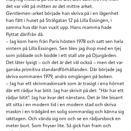
det var vikt på mitten av det mittre arket.
Gentlemen
-arket började han skriva på i en lägenhet
han fått i huset på Strålgatan 12 på Lilla Essingen, i
samma hus där han vuxit upp. Hans mamma hade
flyttat därifrån då.
– Jag kom hem från Paris hösten 1978 och satt sen hela
vintern på Lilla Essingen. Sen blev jag ihop med en tjej
som jobbade och bodde i ett stall ute på Djurgården.
Det låter lyxigt – och det är det väl också – men det var
ganska primitiva standardförhållanden. Där började jag
skriva sommaren 1979, andra omgången på boken.
– Jag har ett skrivmaskinsark som är trasigt i ena hörnet
där ett rådjur har bitit. Jag har skrivit på det: ”Här har ett
rådjur bitit”. Jag har kvar det nånstans. Det är lite bisarrt
att sitta i en modern tid i en modern stad och skriva
maskin i en trädgård en solig sommardag och känna sig
iakttagen. Och vända sig om och se en rådjursbock en
meter bort. Som fnyser lite. Så gick han fram och