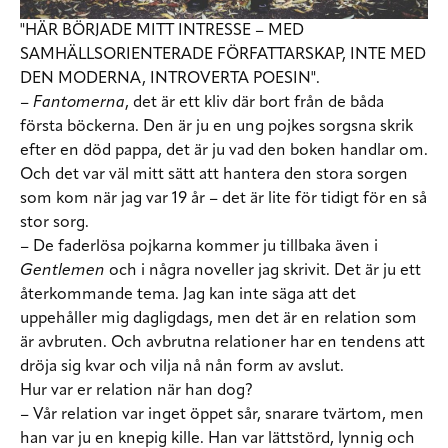
"HÄR BÖRJADE MITT INTRESSE – MED
SAMHÄLLSORIENTERADE FÖRFATTARSKAP, INTE MED
DEN MODERNA, INTROVERTA POESIN".
–
Fantomerna
, det är ett kliv där bort från de båda
första böckerna. Den är ju en ung pojkes sorgsna skrik
efter en död pappa, det är ju vad den boken handlar om.
Och det var väl mitt sätt att hantera den stora sorgen
som kom när jag var 19 år – det är lite för tidigt för en så
stor sorg.
– De faderlösa pojkarna kommer ju tillbaka även i
Gentlemen
och i några noveller jag skrivit. Det är ju ett
återkommande tema. Jag kan inte säga att det
uppehåller mig dagligdags, men det är en relation som
är avbruten. Och avbrutna relationer har en tendens att
dröja sig kvar och vilja nå nån form av avslut.
Hur var er relation när han dog?
– Vår relation var inget öppet sår, snarare tvärtom, men
han var ju en knepig kille. Han var lättstörd, lynnig och