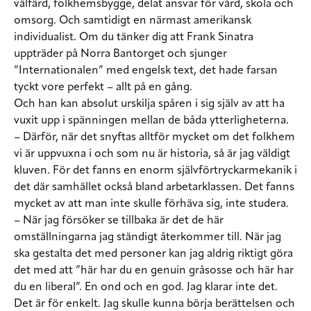
välfärd, folkhemsbygge, delat ansvar för vård, skola och
omsorg. Och samtidigt en närmast amerikansk
individualist. Om du tänker dig att Frank Sinatra
uppträder på Norra Bantorget och sjunger
”Internationalen” med engelsk text, det hade farsan
tyckt vore perfekt – allt på en gång.
Och han kan absolut urskilja spåren i sig själv av att ha
vuxit upp i spänningen mellan de båda ytterligheterna.
– Därför, när det snyftas alltför mycket om det folkhem
vi är uppvuxna i och som nu är historia, så är jag väldigt
kluven. För det fanns en enorm självförtryckarmekanik i
det där samhället också bland arbetarklassen. Det fanns
mycket av att man inte skulle förhäva sig, inte studera.
– När jag försöker se tillbaka är det de här
omställningarna jag ständigt återkommer till. När jag
ska gestalta det med personer kan jag aldrig riktigt göra
det med att ”här har du en genuin gråsosse och här har
du en liberal”. En ond och en god. Jag klarar inte det.
Det är för enkelt. Jag skulle kunna börja berättelsen och