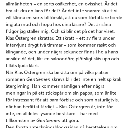
allmänheten – en sorts osäkerhet, en ovisshet. Är det
bra att dra en lans för det? Är det inte snarare så att vi
vill känna en sorts tillförsikt, att du som författare borde
ingjuta mod och hopp hos dina läsare? Det är såna
frågor jag ställer mig. Och så blir det på det här viset.
Klas Östergren skrattar. Ett skratt – ett av flera under
intervjuns drygt två timmar – som kommer raskt och
klingande, och under några sekunder finns i hela hans
ansikte då det, likt en saloondörr, plötsligt slås upp och
tillåts ljuda klart.
När Klas Östergren ska berätta om på vilka platser
romanen
Gentlemen
skrevs blir det inte en helt spikrak
återgivning. Han kommer nämligen efter några
meningar in på ett stickspår om sin pappa, som är lite
för intressant för att bara förbise och som naturligtvis,
när han berättat färdigt – Klas Östergren är, inte för
inte, en alldeles lysande berättare – har med
tillkomsten av
Gentlemen
att göra.
Den första anteckningsblockssidan på berättelsen om