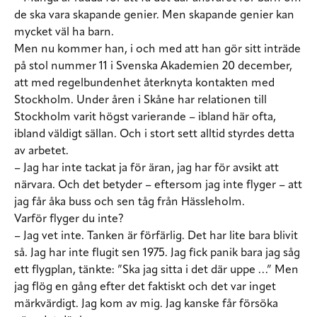
de ska vara skapande genier. Men skapande genier kan
mycket väl ha barn.
Men nu kommer han, i och med att han gör sitt inträde
på stol nummer 11 i Svenska Akademien 20 december,
att med regelbundenhet återknyta kontakten med
Stockholm. Under åren i Skåne har relationen till
Stockholm varit högst varierande – ibland här ofta,
ibland väldigt sällan. Och i stort sett alltid styrdes detta
av arbetet.
– Jag har inte tackat ja för äran, jag har för avsikt att
närvara. Och det betyder – eftersom jag inte flyger – att
jag får åka buss och sen tåg från Hässleholm.
Varför flyger du inte?
– Jag vet inte. Tanken är förfärlig. Det har lite bara blivit
så. Jag har inte flugit sen 1975. Jag fick panik bara jag såg
ett flygplan, tänkte: ”Ska jag sitta i det där uppe …” Men
jag flög en gång efter det faktiskt och det var inget
märkvärdigt. Jag kom av mig. Jag kanske får försöka