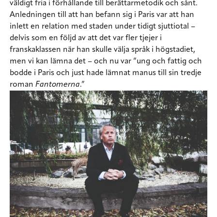
väldigt fria i förhållande till berättarmetodik och sånt.
Anledningen till att han befann sig i Paris var att han
inlett en relation med staden under tidigt sjuttiotal –
delvis som en följd av att det var fler tjejer i
franskaklassen när han skulle välja språk i högstadiet,
men vi kan lämna det – och nu var ”ung och fattig och
bodde i Paris och just hade lämnat manus till sin tredje
roman
Fantomerna
.”