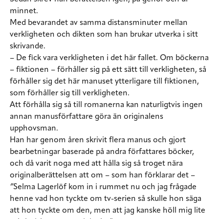
minnet.
Med bevarandet av samma distansminuter mellan
verkligheten och dikten som han brukar utverka i sitt
skrivande.
– De fick vara verkligheten i det här fallet. Om böckerna
– fiktionen – förhåller sig på ett sätt till verkligheten, så
förhåller sig det här manuset ytterligare till fiktionen,
som förhåller sig till verkligheten.
Att förhålla sig så till romanerna kan naturligtvis ingen
annan manusförfattare göra än originalens
upphovsman.
Han har genom åren skrivit flera manus och gjort
bearbetningar baserade på andra författares böcker,
och då varit noga med att hålla sig så troget nära
originalberättelsen att om – som han förklarar det –
”
Selma Lagerlöf kom in i rummet nu och jag frågade
henne vad hon tyckte om tv-serien så skulle hon säga
att hon tyckte om den, men att jag kanske höll mig lite