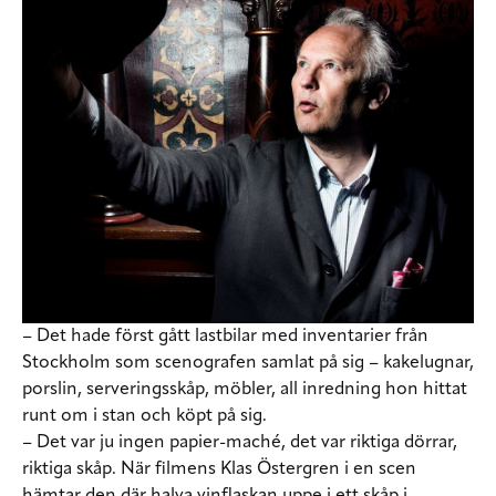
– Det hade först gått lastbilar med inventarier från
Stockholm som scenografen samlat på sig – kakelugnar,
porslin, serveringsskåp, möbler, all inredning hon hittat
runt om i stan och köpt på sig.
– Det var ju ingen papier-maché, det var riktiga dörrar,
riktiga skåp. När filmens Klas Östergren i en scen
hämtar den där halva vinflaskan uppe i ett skåp i