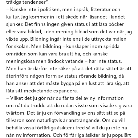
tråkiga tendenser”.
– Kanske inte i politiken, men i språk, litteratur och
kultur. Jag kommer in i ett skede när läsandet i landet
sjunker. Det finns ingen given status i att läsa böcker
eller vara bildad, i den mening bildad som det var när jag
växte upp. Bildning ingår inte ens i de uttryckta målen
för skolan. Men bildning – kunskaper inom spridda
områden som kan vara bra att ha, och kanske
meningslösa men ändock vetande – har inte status.
Men han är därför inte säker på att det rätta sättet är att
återinföra någon form av status rörande bildning, då
han anser att det måste bygga på en lust att lära sig, att
låta sitt medvetande expandera.
– Vilket det ju gör när du får ta del av ny information
om nåt du trodde att du redan visste som visade sig vara
tvärtom. Det är ju en förvandling av ens sätt att se på
tillvaron som naturligtvis är ansträngande. Om du vill
behålla vissa förfärliga åsikter i fred så vill du ju inte ha
nån ny information. Och förfärliga åsikter är ju populärt