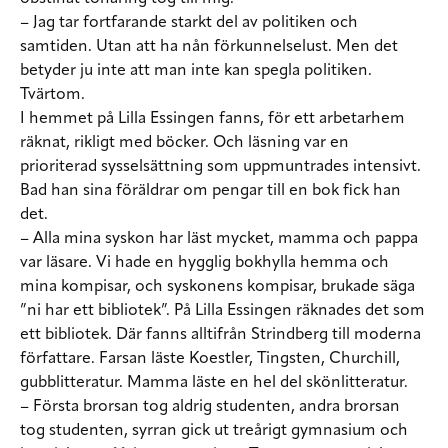
– Jag tar fortfarande starkt del av politiken och
samtiden. Utan att ha nån förkunnelselust. Men det
betyder ju inte att man inte kan spegla politiken.
Tvärtom.
I hemmet på Lilla Essingen fanns, för ett arbetarhem
räknat, rikligt med böcker. Och läsning var en
prioriterad sysselsättning som uppmuntrades intensivt.
Bad han sina föräldrar om pengar till en bok fick han
det.
– Alla mina syskon har läst mycket, mamma och pappa
var läsare. Vi hade en hygglig bokhylla hemma och
mina kompisar, och syskonens kompisar, brukade säga
”ni har ett bibliotek”. På Lilla Essingen räknades det som
ett bibliotek. Där fanns alltifrån Strindberg till moderna
författare. Farsan läste Koestler, Tingsten, Churchill,
gubblitteratur. Mamma läste en hel del skönlitteratur.
– Första brorsan tog aldrig studenten, andra brorsan
tog studenten, syrran gick ut treårigt gymnasium och