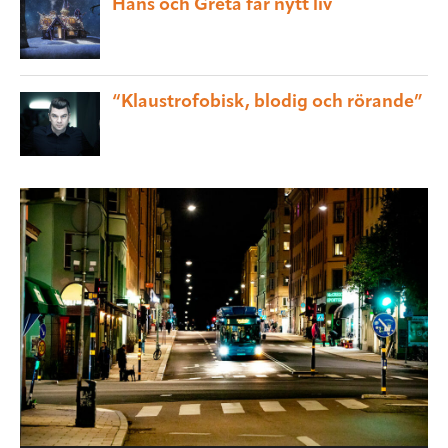
Hans och Greta får nytt liv
“Klaustrofobisk, blodig och rörande”