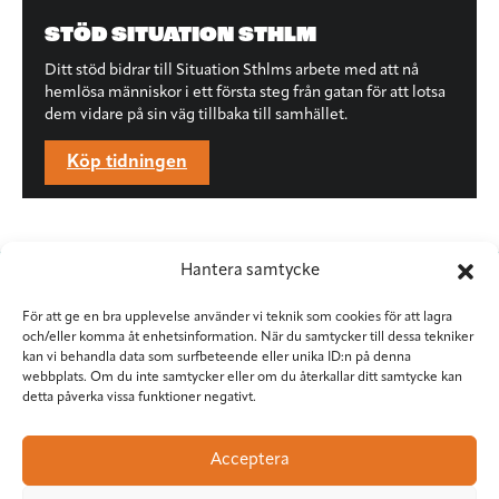
STÖD SITUATION STHLM
Ditt stöd bidrar till Situation Sthlms arbete med att nå
hemlösa människor i ett första steg från gatan för att lotsa
dem vidare på sin väg tillbaka till samhället.
Köp tidningen
Hantera samtycke
För att ge en bra upplevelse använder vi teknik som cookies för att lagra
och/eller komma åt enhetsinformation. När du samtycker till dessa tekniker
kan vi behandla data som surfbeteende eller unika ID:n på denna
webbplats. Om du inte samtycker eller om du återkallar ditt samtycke kan
detta påverka vissa funktioner negativt.
Situation Sthlm
Torkel Knutssongatan 37
Acceptera
118 49 Stockholm