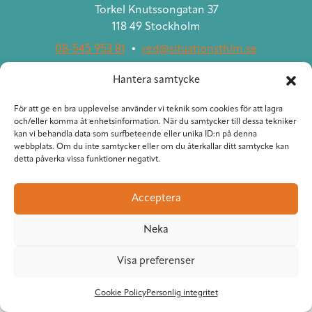
Torkel Knutssongatan 37
118 49 Stockholm
08-545 953 81
•
red@situationsthlm.se
Hantera samtycke
Följ Situation Sthlm
För att ge en bra upplevelse använder vi teknik som cookies för att lagra
och/eller komma åt enhetsinformation. När du samtycker till dessa tekniker
kan vi behandla data som surfbeteende eller unika ID:n på denna
webbplats. Om du inte samtycker eller om du återkallar ditt samtycke kan
detta påverka vissa funktioner negativt.
Acceptera
Neka
Visa preferenser
Cookie Policy
Personlig integritet