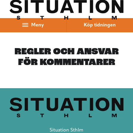
Hoppa till innehåll
Meny
Köp tidningen
REGLER OCH ANSVAR
FÖR KOMMENTARER
Situation Sthlm