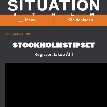
Hoppa till innehåll
Meny
Köp tidningen
Kampanjer
STOCKHOLMSTIPSET
Regissör: Jakob Åhl