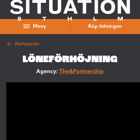
Hoppa till innehåll
Meny
Köp tidningen
Kampanjer
LÖNEFÖRHÖJNING
Agency:
The&Partnership